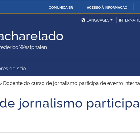
COMUNICA BR
ACESSO À INFORMAÇÃO
Ministério da Defesa
Ministério das Relações
Mini
IR
LANGUAGES
INTERNATI
Exteriores
PARA
acharelado
O
Ministério da Cidadania
Ministério da Saúde
Mini
CONTEÚDO
ederico Westphalen
res do sítio
Ministério do
Controladoria-Geral da
Mini
Desenvolvimento Regional
União
Famí
>
Docente do curso de jornalismo participa de evento interna
Hum
de jornalismo particip
Advocacia-Geral da União
Banco Central do Brasil
Plan