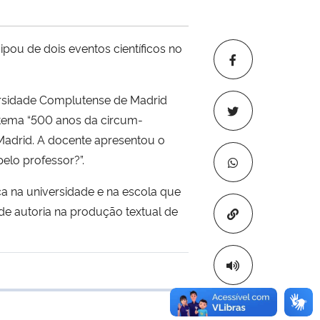
ou de dois eventos científicos no
versidade Complutense de Madrid
tema “500 anos da circum-
Madrid. A docente apresentou o
elo professor?”.
ca na universidade e na escola que
 de autoria na produção textual de
Copiar para áre
 transferência