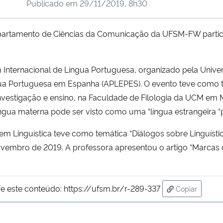
Publicado em
29/11/2019, 8h30
epartamento de Ciências da Comunicação da UFSM-FW particip
rum Internacional de Língua Portuguesa, organizado pela Uni
gua Portuguesa em Espanha (APLEPES). O evento teve como 
estigação e ensino, na Faculdade de Filologia da UCM em 
íngua materna pode ser visto como uma “língua estrangeira “p
em Linguística teve como temática “Diálogos sobre Linguísti
 novembro de 2019. A professora apresentou o artigo “Marcas
e este conteúdo:
https://ufsm.br/r-289-337
Copiar
para área de