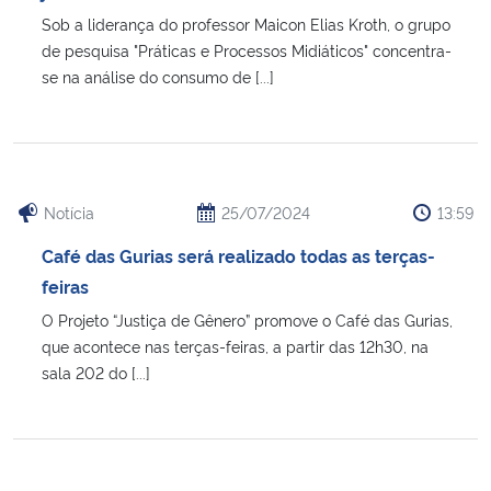
Sob a liderança do professor Maicon Elias Kroth, o grupo
de pesquisa "Práticas e Processos Midiáticos" concentra-
Secretaria-Geral
se na análise do consumo de [...]
Secretaria de Governo
Gabinete de Segurança Institucional
Notícia
25/07/2024
13:59
Advocacia-Geral da União
Café das Gurias será realizado todas as terças-
Banco Central do Brasil
feiras
O Projeto “Justiça de Gênero” promove o Café das Gurias,
Planalto
que acontece nas terças-feiras, a partir das 12h30, na
sala 202 do [...]