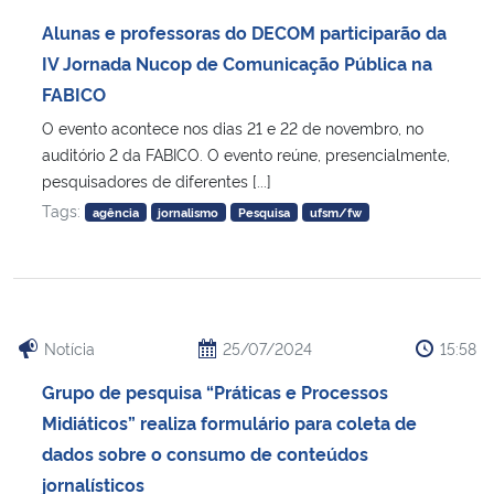
Ministério da Cidadania
Alunas e professoras do DECOM participarão da
IV Jornada Nucop de Comunicação Pública na
Ministério da Saúde
FABICO
O evento acontece nos dias 21 e 22 de novembro, no
Ministério de Minas e Energia
auditório 2 da FABICO. O evento reúne, presencialmente,
pesquisadores de diferentes [...]
Ministério da Ciência, Tecnologia, Inovações e Comunicações
Tags:
agência
jornalismo
Pesquisa
ufsm/fw
Ministério do Meio Ambiente
Ministério do Turismo
Notícia
25/07/2024
15:58
Ministério do Desenvolvimento Regional
Grupo de pesquisa “Práticas e Processos
Midiáticos” realiza formulário para coleta de
Controladoria-Geral da União
dados sobre o consumo de conteúdos
jornalísticos
Ministério da Mulher, da Família e dos Direitos Humanos