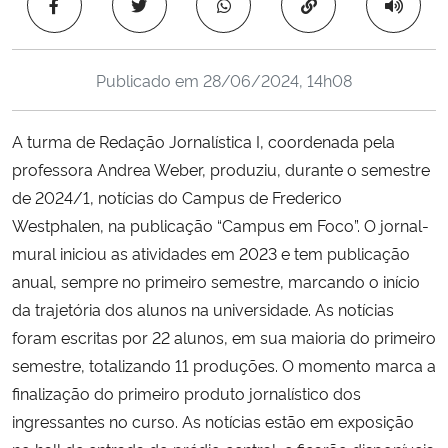
Copiar para área 
Ministério da Cidadania
Ministério da Saúde
Publicado em
28/06/2024, 14h08
Ministério de Minas e Energia
A turma de Redação Jornalística I, coordenada pela
professora Andrea Weber, produziu, durante o semestre
Ministério da Ciência, Tecnologia, Inovações e Comunicações
de 2024/1, notícias do Campus de Frederico
Westphalen, na publicação “Campus em Foco”. O jornal-
Ministério do Meio Ambiente
mural iniciou as atividades em 2023 e tem publicação
anual, sempre no primeiro semestre, marcando o início
Ministério do Turismo
da trajetória dos alunos na universidade. As notícias
foram escritas por 22 alunos, em sua maioria do primeiro
Ministério do Desenvolvimento Regional
semestre, totalizando 11 produções. O momento marca a
Controladoria-Geral da União
finalização do primeiro produto jornalístico dos
ingressantes no curso. As notícias estão em exposição
Ministério da Mulher, da Família e dos Direitos Humanos