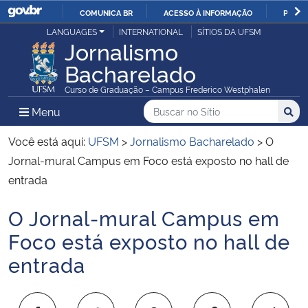
COMUNICA BR
ACESSO À INFORMAÇÃO
PARTI
Casa Civil
LANGUAGES
INTERNATIONAL
SÍTIOS DA UFSM
IR
Jornalismo
PARA
Bacharelado
Ministério da Justiça e Segurança Pública
O
Curso de Graduação – Campus Frederico Westphalen
CONTEÚDO
Ministério da Defesa
Buscar no no Sítio
Busca
Busca:
Menu Principal do Sítio
Menu
Busc
Ministério das Relações Exteriores
Você está aqui:
UFSM
>
Jornalismo Bacharelado
>
O
Jornal-mural Campus em Foco está exposto no hall de
Ministério da Economia
entrada
O Jornal-mural Campus em
Ministério da Infraestrutura
Início do conteúdo
Foco está exposto no hall de
Ministério da Agricultura, Pecuária e Abastecimento
entrada
Ministério da Educação