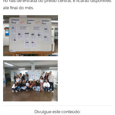
no hall de entrada do prédio central, e ficarão disponíveis
até final do mês.
Secretaria-Geral
Secretaria de Governo
Gabinete de Segurança Institucional
Advocacia-Geral da União
Banco Central do Brasil
Planalto
Divulgue este conteúdo: