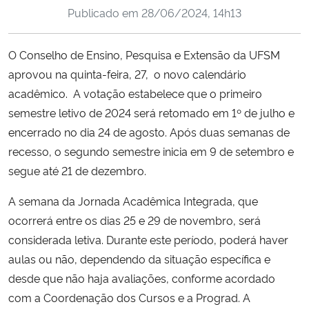
Publicado em
28/06/2024, 14h13
Ministério da Cidadania
Ministério da Saúde
O Conselho de Ensino, Pesquisa e Extensão da UFSM
aprovou na quinta-feira, 27, o novo calendário
Ministério de Minas e Energia
acadêmico. A votação estabelece que o primeiro
semestre letivo de 2024 será retomado em 1º de julho e
Ministério da Ciência, Tecnologia, Inovações e Comunicações
encerrado no dia 24 de agosto. Após duas semanas de
recesso, o segundo semestre inicia em 9 de setembro e
Ministério do Meio Ambiente
segue até 21 de dezembro.
Ministério do Turismo
A semana da Jornada Acadêmica Integrada, que
ocorrerá entre os dias 25 e 29 de novembro, será
Ministério do Desenvolvimento Regional
considerada letiva. Durante este período, poderá haver
aulas ou não, dependendo da situação específica e
Controladoria-Geral da União
desde que não haja avaliações, conforme acordado
com a Coordenação dos Cursos e a Prograd. A
Ministério da Mulher, da Família e dos Direitos Humanos