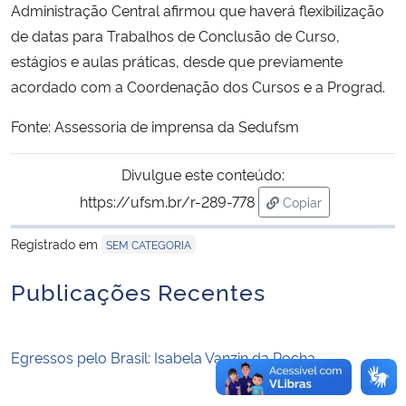
Administração Central afirmou que haverá flexibilização
de datas para Trabalhos de Conclusão de Curso,
Secretaria-Geral
estágios e aulas práticas, desde que previamente
acordado com a Coordenação dos Cursos e a Prograd.
Secretaria de Governo
Fonte: Assessoria de imprensa da Sedufsm
Gabinete de Segurança Institucional
Divulgue este conteúdo:
Advocacia-Geral da União
https://ufsm.br/r-289-778
Copiar
para área de trans
Banco Central do Brasil
Registrado em
SEM CATEGORIA
Planalto
Publicações Recentes
Egressos pelo Brasil: Isabela Vanzin da Rocha