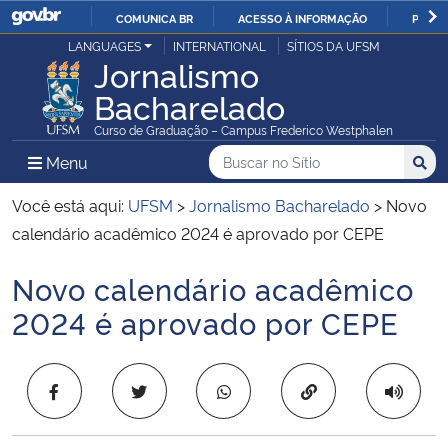
COMUNICA BR
ACESSO À INFORMAÇÃO
PARTI
Casa Civil
LANGUAGES
INTERNATIONAL
SÍTIOS DA UFSM
IR
Jornalismo
PARA
Bacharelado
Ministério da Justiça e Segurança Pública
O
Curso de Graduação – Campus Frederico Westphalen
CONTEÚDO
Ministério da Defesa
Buscar no no Sítio
Busca
Busca:
Menu Principal do Sítio
Menu
Busc
Ministério das Relações Exteriores
Você está aqui:
UFSM
>
Jornalismo Bacharelado
>
Novo
calendário acadêmico 2024 é aprovado por CEPE
Ministério da Economia
Novo calendário acadêmico
Início do conteúdo
Ministério da Infraestrutura
2024 é aprovado por CEPE
Ministério da Agricultura, Pecuária e Abastecimento
Copiar para área 
Ministério da Educação