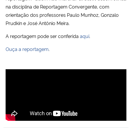
na disciplina de Reportagem Convergente, com
Secretaria-Geral
orientação dos professores Paulo Munhoz, Gonzalo
Prudkin e José Antônio Meira.
Secretaria de Governo
A reportagem pode ser conferida
aqui
.
Gabinete de Segurança Institucional
Ouça a reportagem
.
Advocacia-Geral da União
Banco Central do Brasil
Planalto