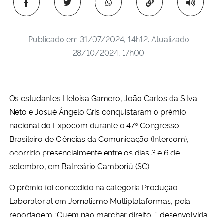
Copiar para área 
Ministério da Cidadania
Ministério da Saúde
Publicado em
31/07/2024, 14h12
. Atualizado
28/10/2024, 17h00
Ministério de Minas e Energia
Ministério da Ciência, Tecnologia, Inovações e Comunicações
Os estudantes Heloisa Gamero, João Carlos da Silva
Neto e Josué Ângelo Gris conquistaram o prêmio
Ministério do Meio Ambiente
nacional do Expocom durante o 47º Congresso
Ministério do Turismo
Brasileiro de Ciências da Comunicação (Intercom),
ocorrido presencialmente entre os dias 3 e 6 de
Ministério do Desenvolvimento Regional
setembro, em Balneário Camboriú (SC).
O prêmio foi concedido na categoria Produção
Controladoria-Geral da União
Laboratorial em Jornalismo Multiplataformas, pela
reportagem “Quem não marchar direito…”, desenvolvida
Ministério da Mulher, da Família e dos Direitos Humanos