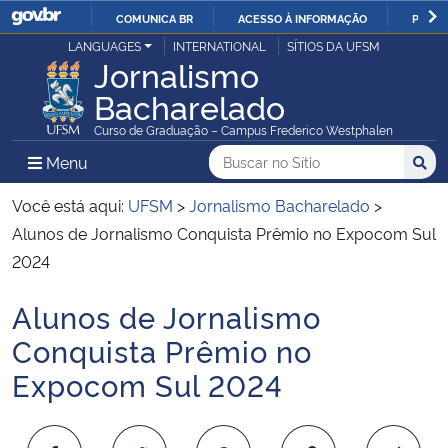
COMUNICA BR
ACESSO À INFORMAÇÃO
PARTI
Casa Civil
LANGUAGES
INTERNATIONAL
SÍTIOS DA UFSM
IR
Jornalismo
PARA
Bacharelado
Ministério da Justiça e Segurança Pública
O
Curso de Graduação – Campus Frederico Westphalen
CONTEÚDO
Ministério da Defesa
Buscar no no Sítio
Busca
Busca:
Menu Principal do Sítio
Menu
Busc
Ministério das Relações Exteriores
Você está aqui:
UFSM
>
Jornalismo Bacharelado
>
Alunos de Jornalismo Conquista Prêmio no Expocom Sul
Ministério da Economia
2024
Alunos de Jornalismo
Ministério da Infraestrutura
Início do conteúdo
Conquista Prêmio no
Ministério da Agricultura, Pecuária e Abastecimento
Expocom Sul 2024
Ministério da Educação