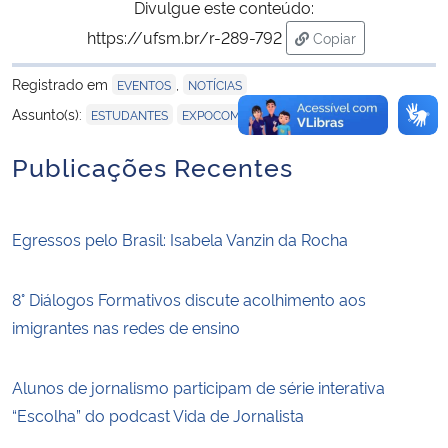
Divulgue este conteúdo:
https://ufsm.br/r-289-792
Copiar
para área de trans
Registrado em
,
EVENTOS
NOTÍCIAS
,
,
,
Assunto(s):
ESTUDANTES
EXPOCOM
INTERCOM
PRÊMIO
Publicações Recentes
Egressos pelo Brasil: Isabela Vanzin da Rocha
8° Diálogos Formativos discute acolhimento aos
imigrantes nas redes de ensino
Alunos de jornalismo participam de série interativa
“Escolha” do podcast Vida de Jornalista