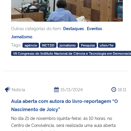
Outras categorias do item:
Destaques
,
Eventos
,
Jornalismo
,
Tags:
agência
INCT.DD
jornalismo
Pesquisa
ufsm/fw
VII Congresso do Instituto Nacional de Ciência e Tecnologia em Democracia 
Notícia
15/11/2024
16:11
Aula aberta com autora do livro-reportagem “O
Nascimento de Joicy”
No dia 21 de novembro (quinta-feira), às 10 horas, no
Centro de Convivência, será realizada uma aula aberta