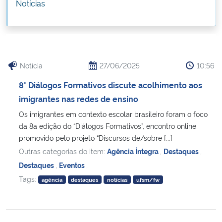
Notícias
Ministério da Cidadania
Ministério da Saúde
Ministério de Minas e Energia
Notícia
27/06/2025
10:56
8° Diálogos Formativos discute acolhimento aos
Ministério da Ciência, Tecnologia, Inovações e Comunicações
imigrantes nas redes de ensino
Os imigrantes em contexto escolar brasileiro foram o foco
Ministério do Meio Ambiente
da 8a edição do “Diálogos Formativos”, encontro online
promovido pelo projeto “Discursos de/sobre [...]
Ministério do Turismo
Outras categorias do item:
Agência Íntegra
,
Destaques
,
Destaques
,
Eventos
,
Ministério do Desenvolvimento Regional
Tags:
agência
destaques
notícias
ufsm/fw
Controladoria-Geral da União
Ministério da Mulher, da Família e dos Direitos Humanos