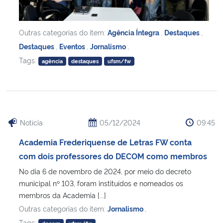
Outras categorias do item:
Agência Íntegra
,
Destaques
,
Destaques
,
Eventos
,
Jornalismo
,
Tags:
agência
destaques
ufsm/fw
Notícia
05/12/2024
09:45
Academia Frederiquense de Letras FW conta
com dois professores do DECOM como membros
No dia 6 de novembro de 2024, por meio do decreto
municipal nº 103, foram instituídos e nomeados os
membros da Academia [...]
Outras categorias do item:
Jornalismo
,
Tags: