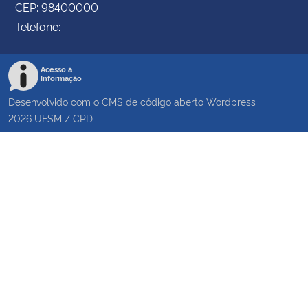
CEP: 98400000
Telefone:
Acesso à
Informação
Desenvolvido com o CMS de código aberto
Wordpress
2026
UFSM
/
CPD