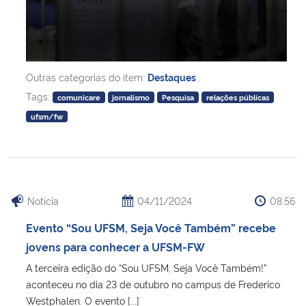
Outras categorias do item:
Destaques
,
Tags:
comunicare
jornalismo
Pesquisa
relações públicas
ufsm/fw
Notícia
04/11/2024
08:56
Evento “Sou UFSM, Seja Você Também” recebe
jovens para conhecer a UFSM-FW
A terceira edição do “Sou UFSM, Seja Você Também!”
aconteceu no dia 23 de outubro no campus de Frederico
Westphalen. O evento [...]