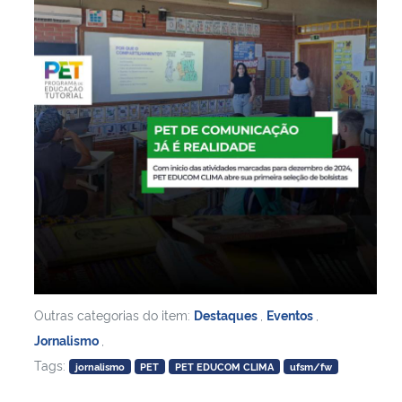
Outras categorias do item:
Destaques
,
Eventos
,
Jornalismo
,
Tags:
jornalismo
PET
PET EDUCOM CLIMA
ufsm/fw