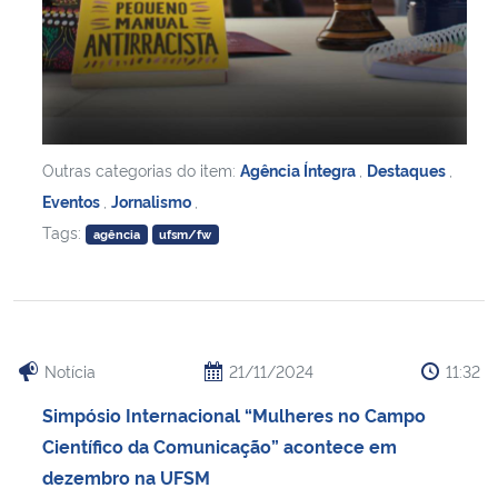
Outras categorias do item:
Agência Íntegra
,
Destaques
,
Eventos
,
Jornalismo
,
Tags:
agência
ufsm/fw
Notícia
21/11/2024
11:32
Simpósio Internacional “Mulheres no Campo
Científico da Comunicação” acontece em
dezembro na UFSM