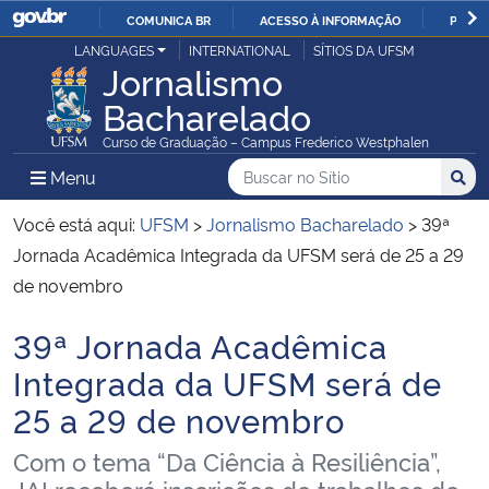
COMUNICA BR
ACESSO À INFORMAÇÃO
PARTI
Casa Civil
LANGUAGES
INTERNATIONAL
SÍTIOS DA UFSM
IR
Jornalismo
PARA
Bacharelado
Ministério da Justiça e Segurança Pública
O
Curso de Graduação – Campus Frederico Westphalen
CONTEÚDO
Ministério da Defesa
Buscar no no Sítio
Busca
Busca:
Menu Principal do Sítio
Menu
Busc
Ministério das Relações Exteriores
Você está aqui:
UFSM
>
Jornalismo Bacharelado
>
39ª
Jornada Acadêmica Integrada da UFSM será de 25 a 29
Ministério da Economia
de novembro
39ª Jornada Acadêmica
Ministério da Infraestrutura
Início do conteúdo
Integrada da UFSM será de
Ministério da Agricultura, Pecuária e Abastecimento
25 a 29 de novembro
Ministério da Educação
Com o tema “Da Ciência à Resiliência”,
JAI receberá inscrições de trabalhos de