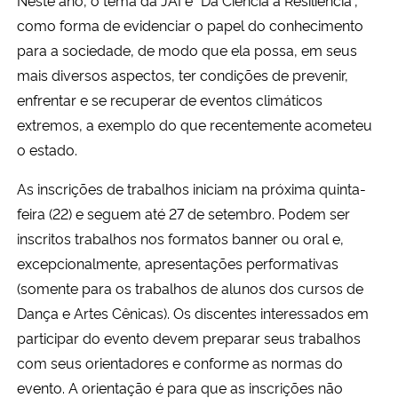
como forma de evidenciar o papel do conhecimento
Secretaria-Geral
para a sociedade, de modo que ela possa, em seus
mais diversos aspectos, ter condições de prevenir,
Secretaria de Governo
enfrentar e se recuperar de eventos climáticos
extremos, a exemplo do que recentemente acometeu
Gabinete de Segurança Institucional
o estado.
Advocacia-Geral da União
As inscrições de trabalhos iniciam na próxima quinta-
feira (22) e seguem até 27 de setembro. Podem ser
Banco Central do Brasil
inscritos trabalhos nos formatos banner ou oral e,
excepcionalmente, apresentações performativas
Planalto
(somente para os trabalhos de alunos dos cursos de
Dança e Artes Cênicas). Os discentes interessados em
participar do evento devem preparar seus trabalhos
com seus orientadores e conforme as normas do
evento. A orientação é para que as inscrições não