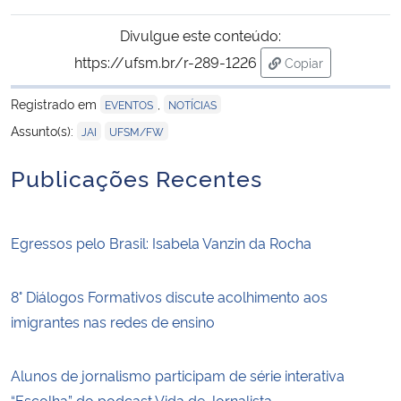
Divulgue este conteúdo:
https://ufsm.br/r-289-1226
Copiar
para área de tran
Registrado em
,
EVENTOS
NOTÍCIAS
,
Assunto(s):
JAI
UFSM/FW
Publicações Recentes
Egressos pelo Brasil: Isabela Vanzin da Rocha
8° Diálogos Formativos discute acolhimento aos
imigrantes nas redes de ensino
Alunos de jornalismo participam de série interativa
“Escolha” do podcast Vida de Jornalista