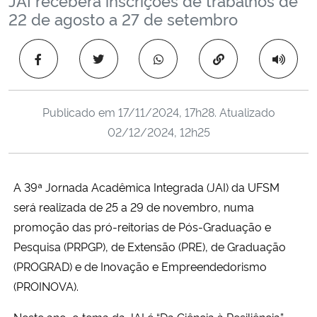
Ministério da Cidadania
22 de agosto a 27 de setembro
Ministério da Saúde
Copiar para área 
Ministério de Minas e Energia
Publicado em
17/11/2024, 17h28
. Atualizado
Ministério da Ciência, Tecnologia, Inovações e Comunicações
02/12/2024, 12h25
Ministério do Meio Ambiente
A 39ª Jornada Acadêmica Integrada (JAI) da UFSM
Ministério do Turismo
será realizada de 25 a 29 de novembro, numa
promoção das pró-reitorias de Pós-Graduação e
Ministério do Desenvolvimento Regional
Pesquisa (PRPGP), de Extensão (PRE), de Graduação
(PROGRAD) e de Inovação e Empreendedorismo
Controladoria-Geral da União
(PROINOVA).
Ministério da Mulher, da Família e dos Direitos Humanos
Neste ano, o tema da JAI é “Da Ciência à Resiliência”,