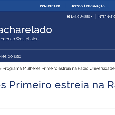
COMUNICA BR
ACESSO À INFORMAÇÃO
Ministério da Defesa
Ministério das Relações
Mini
IR
LANGUAGES
INTERNATI
Exteriores
PARA
acharelado
O
Ministério da Cidadania
Ministério da Saúde
Mini
CONTEÚDO
ederico Westphalen
res do sítio
Ministério do
Controladoria-Geral da
Mini
Desenvolvimento Regional
União
Famí
>
Programa Mulheres Primeiro estreia na Rádio Universidade
Hum
 Primeiro estreia na R
Advocacia-Geral da União
Banco Central do Brasil
Plan