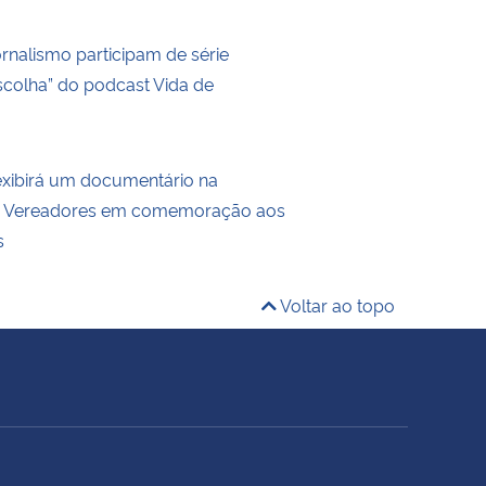
rnalismo participam de série
Escolha” do podcast Vida de
ibirá um documentário na
 Vereadores em comemoração aos
s
Voltar ao topo