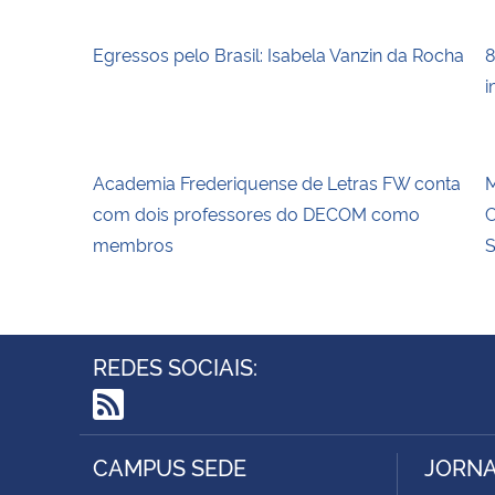
Egressos pelo Brasil: Isabela Vanzin da Rocha
8
i
Academia Frederiquense de Letras FW conta
M
com dois professores do DECOM como
C
membros
S
REDES SOCIAIS:
RSS
CAMPUS SEDE
JORNA