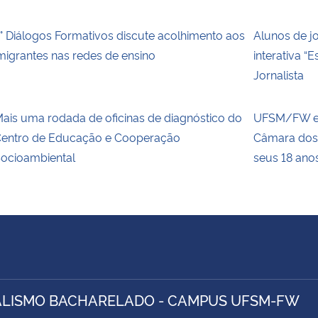
° Diálogos Formativos discute acolhimento aos
Alunos de jo
migrantes nas redes de ensino
interativa “
Jornalista
ais uma rodada de oficinas de diagnóstico do
UFSM/FW ex
entro de Educação e Cooperação
Câmara dos
ocioambiental
seus 18 ano
LISMO BACHARELADO - CAMPUS UFSM-FW