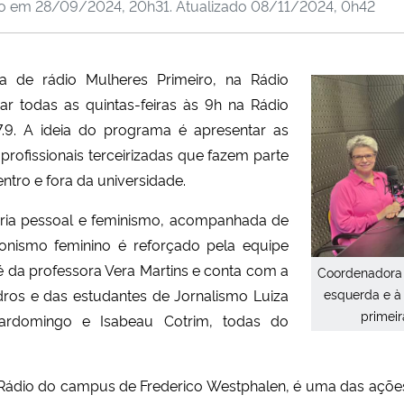
do em
28/09/2024, 20h31
. Atualizado
08/11/2024, 0h42
 de rádio Mulheres Primeiro, na Rádio
r todas as quintas-feiras às 9h na Rádio
9. A ideia do programa é apresentar as
 profissionais terceirizadas que fazem parte
ro e fora da universidade.
ória pessoal e feminismo, acompanhada de
onismo feminino é reforçado pela equipe
 da professora Vera Martins e conta com a
Coordenadora 
dros e das estudantes de Jornalismo Luiza
esquerda e à 
primeir
ardomingo e Isabeau Cotrim, todas do
Rádio do campus de Frederico Westphalen, é uma das ações