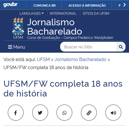
COMUNICA BR
ACESSO À INFORMAÇÃO
PARTI
Casa Civil
LANGUAGES
INTERNATIONAL
SÍTIOS DA UFSM
IR
Jornalismo
PARA
Bacharelado
Ministério da Justiça e Segurança Pública
O
Curso de Graduação – Campus Frederico Westphalen
CONTEÚDO
Ministério da Defesa
Buscar no no Sítio
Busca
Busca:
Menu Principal do Sítio
Menu
Busc
Ministério das Relações Exteriores
Você está aqui:
UFSM
>
Jornalismo Bacharelado
>
UFSM/FW completa 18 anos de história
Ministério da Economia
UFSM/FW completa 18 anos
Início do conteúdo
Ministério da Infraestrutura
de história
Ministério da Agricultura, Pecuária e Abastecimento
Copiar para área 
Ministério da Educação