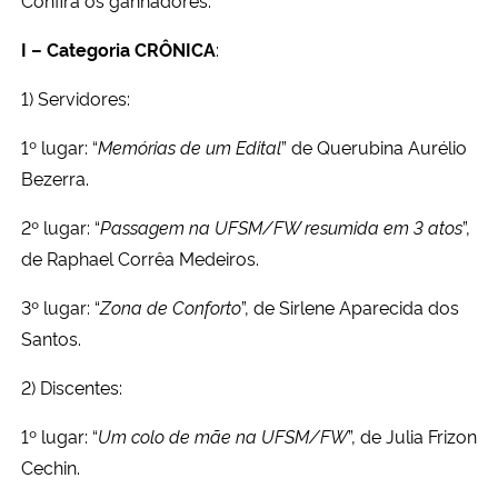
I – Categoria CRÔNICA
:
Secretaria-Geral
1) Servidores:
Secretaria de Governo
1º lugar: “
Memórias de um Edital
” de Querubina Aurélio
Gabinete de Segurança Institucional
Bezerra.
2º lugar: “
Passagem na UFSM/FW resumida em 3 atos
”,
Advocacia-Geral da União
de Raphael Corrêa Medeiros.
Banco Central do Brasil
3º lugar: “
Zona de Conforto
”, de Sirlene Aparecida dos
Santos.
Planalto
2) Discentes:
1º lugar: “
Um colo de mãe na UFSM/FW
”, de Julia Frizon
Cechin.