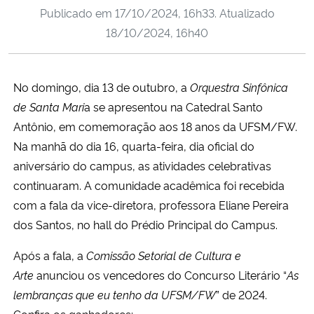
Publicado em
17/10/2024, 16h33
. Atualizado
Ministério da Cidadania
18/10/2024, 16h40
Ministério da Saúde
No
domingo,
dia 13 de outubro, a
Orquestra Sinfônica
Ministério de Minas e Energia
de Santa Mari
a se apresentou na Catedral Santo
Ministério da Ciência, Tecnologia, Inovações e Comunicações
Antônio, em comemoração aos 18 anos da UFSM/FW.
Na manhã do dia 16, quarta-feira, dia oficial do
Ministério do Meio Ambiente
aniversário do campus, as atividades celebrativas
continuaram. A comunidade acadêmica foi recebida
Ministério do Turismo
com a fala da vice-diretora, professora Eliane Pereira
dos Santos, no hall do Prédio Principal do Campus.
Ministério do Desenvolvimento Regional
Após a fala, a
Comissão Setorial de Cultura e
Controladoria-Geral da União
Arte
anunciou os vencedores do Concurso Literário “
As
lembranças que eu tenho da UFSM/FW
” de 2024.
Ministério da Mulher, da Família e dos Direitos Humanos
Confira os ganhadores: