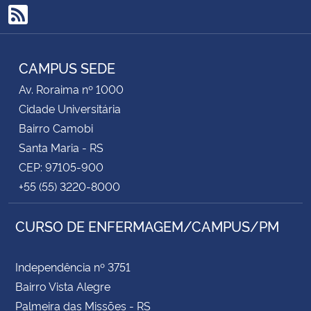
RSS
Secretaria-Geral
CAMPUS SEDE
Secretaria de Governo
Av. Roraima nº 1000
Gabinete de Segurança Institucional
Cidade Universitária
Bairro Camobi
Advocacia-Geral da União
Santa Maria - RS
CEP: 97105-900
Banco Central do Brasil
+55 (55) 3220-8000
Planalto
CURSO DE ENFERMAGEM/CAMPUS/PM
Independência nº 3751
Bairro Vista Alegre
Palmeira das Missões - RS