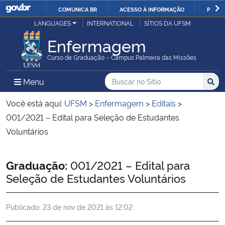
COMUNICA BR
ACESSO À INFORMAÇÃO
PARTI
Casa Civil
LANGUAGES
INTERNATIONAL
SÍTIOS DA UFSM
IR
PARA
Enfermagem
Ministério da Justiça e Segurança Pública
O
Curso de Graduação – Campus Palmeira das Missões
CONTEÚDO
Ministério da Defesa
Buscar no no Sítio
Busca
Busca:
Menu Principal do Sítio
Menu
Busc
Ministério das Relações Exteriores
Você está aqui:
UFSM
>
Enfermagem
>
Editais
>
001/2021 – Edital para Seleção de Estudantes
Ministério da Economia
Voluntários
Ministério da Infraestrutura
Início do conteúdo
Graduação:
001/2021 – Edital para
Seleção de Estudantes Voluntários
Ministério da Agricultura, Pecuária e Abastecimento
Publicado:
23 de nov de 2021 às 12:02
Ministério da Educação