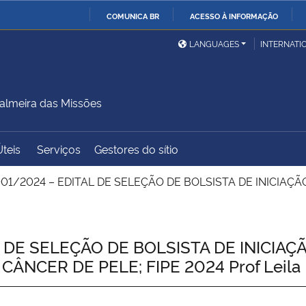
COMUNICA BR
ACESSO À INFORMAÇÃO
Ministério da Defesa
Ministério das Relações
Mini
IR
LANGUAGES
INTERNATI
Exteriores
PARA
O
Ministério da Cidadania
Ministério da Saúde
Mini
CONTEÚDO
lmeira das Missões
Úteis
Serviços
Gestores do sítio
Ministério do
Controladoria-Geral da
Mini
Desenvolvimento Regional
União
Famí
01/2024 – EDITAL DE SELEÇÃO DE BOLSISTA DE INICIAÇÃO
Hum
Advocacia-Geral da União
Banco Central do Brasil
Plan
DE SELEÇÃO DE BOLSISTA DE INICIAÇÃO 
NCER DE PELE; FIPE 2024 Prof Leila