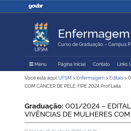
Casa Civil
Ministério da Justiça e
Segurança Pública
Enfermagem
Ministério da Agricultura,
Ministério da Educação
Curso de Graduação – Campus Pa
Pecuária e Abastecimento
Menu Principal do Sítio
Menu
Página Inicial
Contato
Links 
Ministério do Meio Ambiente
Ministério do Turismo
Você está aqui:
UFSM
>
Enfermagem
>
Editais
>
0
COM CÂNCER DE PELE; FIPE 2024 Prof Leila
Secretaria de Governo
Gabinete de Segurança
Início do conteúdo
Graduação:
001/2024 – EDITAL 
Institucional
VIVÊNCIAS DE MULHERES COM CÂ
Publicado:
15 de abr de 2024 às 11:48