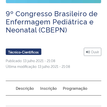
Ministério da Cidadania
9º Congresso Brasileiro de
Ministério da Saúde
Enfermagem Pediátrica e
Neonatal (CBEPN)
Ministério de Minas e Energia
Ministério da Ciência, Tecnologia, Inovações e Comunicações
Ouvir
Técnico-Científicos
Ministério do Meio Ambiente
Publicado: 13 julho 2021 - 21:08
Última modificação: 13 julho 2021 - 21:08
Ministério do Turismo
Ministério do Desenvolvimento Regional
Descrição
Inscrição
Programação
Controladoria-Geral da União
Ministério da Mulher, da Família e dos Direitos Humanos