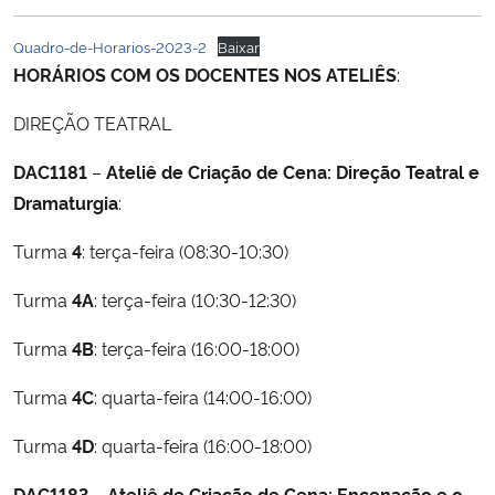
Ministério da Cidadania
Quadro-de-Horarios-2023-2
Baixar
HORÁRIOS COM OS DOCENTES NOS ATELIÊS
:
Ministério da Saúde
DIREÇÃO TEATRAL
Ministério de Minas e Energia
DAC1181
–
Ateliê de Criação de Cena: Direção Teatral e
Ministério da Ciência, Tecnologia, Inovações e Comunicações
Dramaturgia
:
Turma
4
: terça-feira (08:30-10:30)
Ministério do Meio Ambiente
Turma
4A
: terça-feira (10:30-12:30)
Ministério do Turismo
Turma
4B
: terça-feira (16:00-18:00)
Ministério do Desenvolvimento Regional
Turma
4C
: quarta-feira (14:00-16:00)
Controladoria-Geral da União
Turma
4D
: quarta-feira (16:00-18:00)
Ministério da Mulher, da Família e dos Direitos Humanos
DAC1183
–
Ateliê de Criação de Cena: Encenação e o