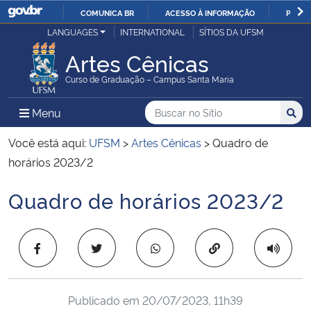
COMUNICA BR
ACESSO À INFORMAÇÃO
PARTI
Casa Civil
LANGUAGES
INTERNATIONAL
SÍTIOS DA UFSM
IR
PARA
Artes Cênicas
Ministério da Justiça e Segurança Pública
O
Curso de Graduação – Campus Santa Maria
CONTEÚDO
Ministério da Defesa
Buscar no no Sítio
Busca
Busca:
Menu Principal do Sítio
Menu
Busc
Ministério das Relações Exteriores
Você está aqui:
UFSM
>
Artes Cênicas
>
Quadro de
horários 2023/2
Ministério da Economia
Quadro de horários 2023/2
Início do conteúdo
Ministério da Infraestrutura
Copiar para área 
Ministério da Agricultura, Pecuária e Abastecimento
Ministério da Educação
Publicado em
20/07/2023, 11h39