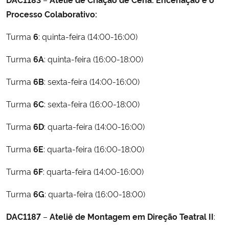
Processo Colaborativo:
Secretaria-Geral
Turma
6
: quinta-feira (14:00-16:00)
Secretaria de Governo
Turma
6A
: quinta-feira (16:00-18:00)
Gabinete de Segurança Institucional
Turma
6B
: sexta-feira (14:00-16:00)
Turma
6C
: sexta-feira (16:00-18:00)
Advocacia-Geral da União
Turma
6D
: quarta-feira (14:00-16:00)
Banco Central do Brasil
Turma
6E
: quarta-feira (16:00-18:00)
Planalto
Turma
6F
: quarta-feira (14:00-16:00)
Turma
6G
: quarta-feira (16:00-18:00)
DAC1187
–
Ateliê de Montagem em Direção Teatral II
: