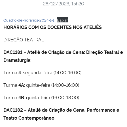
28/12/2023, 15h20
Ministério da Cidadania
Quadro-de-horarios-2024-1-1
Baixar
Ministério da Saúde
HORÁRIOS COM OS DOCENTES NOS ATELIÊS
Ministério de Minas e Energia
DIREÇÃO TEATRAL
Ministério da Ciência, Tecnologia, Inovações e Comunicações
DAC1181
–
Ateliê de Criação de Cena: Direção Teatral e
Dramaturgia
:
Ministério do Meio Ambiente
Turma
4
: segunda-feira (14:00-16:00)
Ministério do Turismo
Turma
4A
: quinta-feira (14:00-16:00)
Ministério do Desenvolvimento Regional
Turma
4B
: quinta-feira (16:00-18:00)
DAC1182
–
Ateliê de Criação de Cena: Performance e
Controladoria-Geral da União
Teatro Contemporâneo:
Ministério da Mulher, da Família e dos Direitos Humanos