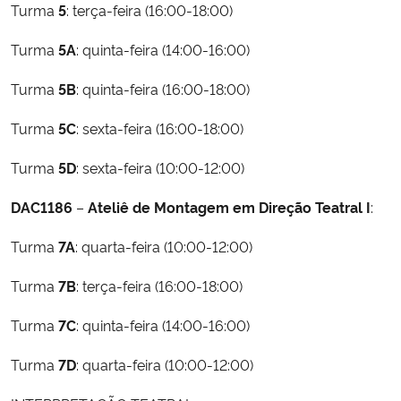
Turma
5
: terça-feira (16:00-18:00)
Secretaria-Geral
Turma
5A
: quinta-feira (14:00-16:00)
Turma
5B
: quinta-feira (16:00-18:00)
Secretaria de Governo
Turma
5C
: sexta-feira (16:00-18:00)
Gabinete de Segurança Institucional
Turma
5D
: sexta-feira (10:00-12:00)
Advocacia-Geral da União
DAC1186
–
Ateliê de Montagem em Direção Teatral I
:
Banco Central do Brasil
Turma
7A
: quarta-feira (10:00-12:00)
Planalto
Turma
7B
: terça-feira (16:00-18:00)
Turma
7C
: quinta-feira (14:00-16:00)
Turma
7D
: quarta-feira (10:00-12:00)