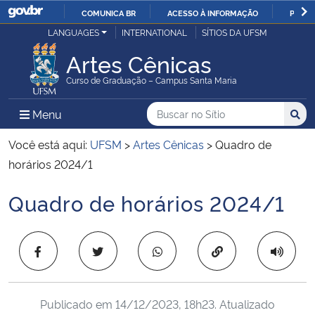
COMUNICA BR
ACESSO À INFORMAÇÃO
PARTI
Casa Civil
LANGUAGES
INTERNATIONAL
SÍTIOS DA UFSM
IR
PARA
Artes Cênicas
Ministério da Justiça e Segurança Pública
O
Curso de Graduação – Campus Santa Maria
CONTEÚDO
Ministério da Defesa
Buscar no no Sítio
Busca
Busca:
Menu Principal do Sítio
Menu
Busc
Ministério das Relações Exteriores
Você está aqui:
UFSM
>
Artes Cênicas
>
Quadro de
horários 2024/1
Ministério da Economia
Quadro de horários 2024/1
Início do conteúdo
Ministério da Infraestrutura
Copiar para área 
Ministério da Agricultura, Pecuária e Abastecimento
Ministério da Educação
Publicado em
14/12/2023, 18h23
. Atualizado