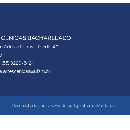
 CÊNICAS BACHARELADO
e Artes e Letras - Prédio 40
9
: (55) 3220-8424
a.artescenicas@ufsm.br
Desenvolvido com o CMS de código aberto
Wordpress