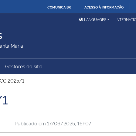
COMUNICA BR
ACESSO À INFORMAÇÃO
Ministério da Defesa
Ministério das Relações
Mini
IR
LANGUAGES
INTERNATI
Exteriores
PARA
s
O
Ministério da Cidadania
Ministério da Saúde
Mini
CONTEÚDO
anta Maria
Gestores do sítio
Ministério do
Controladoria-Geral da
Mini
Desenvolvimento Regional
União
Famí
TCC 2025/1
Hum
/1
Advocacia-Geral da União
Banco Central do Brasil
Plan
Publicado em
17/06/2025, 16h07