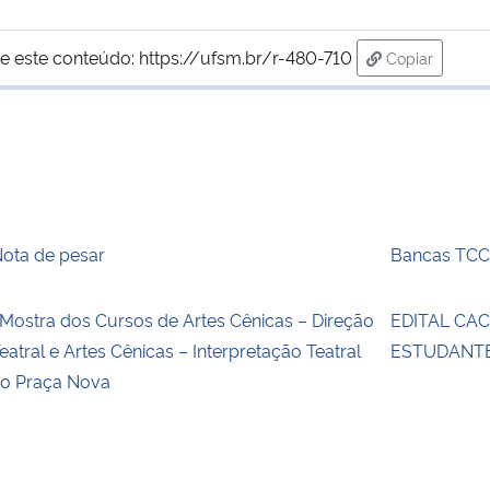
e este conteúdo:
https://ufsm.br/r-480-710
Copiar
para área de
ota de pesar
Bancas TCC
 Mostra dos Cursos de Artes Cênicas – Direção
EDITAL CAC
eatral e Artes Cênicas – Interpretação Teatral
ESTUDANTE
o Praça Nova