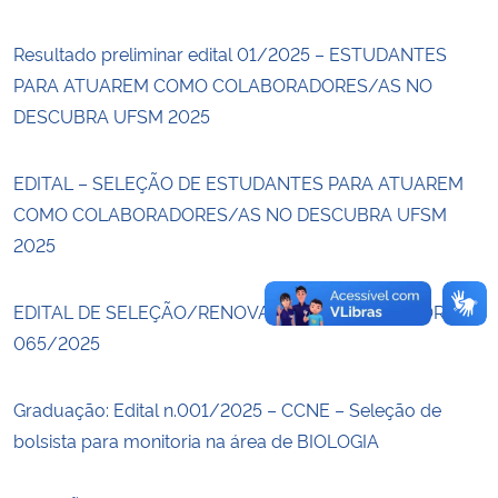
Resultado preliminar edital 01/2025 – ESTUDANTES
Secretaria-Geral
PARA ATUAREM COMO COLABORADORES/AS NO
Secretaria de Governo
DESCUBRA UFSM 2025
Gabinete de Segurança Institucional
EDITAL – SELEÇÃO DE ESTUDANTES PARA ATUAREM
COMO COLABORADORES/AS NO DESCUBRA UFSM
Advocacia-Geral da União
2025
Banco Central do Brasil
EDITAL DE SELEÇÃO/RENOVAÇÃO PARA MONITORIA –
065/2025
Planalto
Graduação: Edital n.001/2025 – CCNE – Seleção de
bolsista para monitoria na área de BIOLOGIA