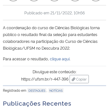
Ministério da Cidadania
Publicado em
21/11/2022, 10h56
Ministério da Saúde
A coordenação do curso de Ciências Biológicas torna
Ministério de Minas e Energia
público o resultado final da seleção para estudantes
colaboradores na participação do Curso de Ciências
Ministério da Ciência, Tecnologia, Inovações e Comunicações
Biológicas/UFSM no Descubra 2022.
Ministério do Meio Ambiente
Para acessar o resultado,
clique aqui
.
Ministério do Turismo
Divulgue este conteúdo:
https://ufsm.br/r-447-396
Copiar
Ministério do Desenvolvimento Regional
para área de trans
Registrado em
,
DESTAQUES
NOTÍCIAS
Controladoria-Geral da União
Publicações Recentes
Ministério da Mulher, da Família e dos Direitos Humanos