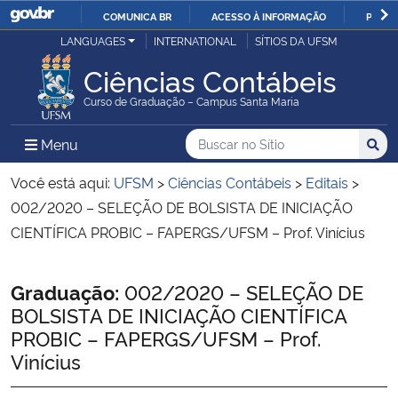
COMUNICA BR
ACESSO À INFORMAÇÃO
PARTI
Casa Civil
LANGUAGES
INTERNATIONAL
SÍTIOS DA UFSM
IR
PARA
Ciências Contábeis
Ministério da Justiça e Segurança Pública
O
Curso de Graduação – Campus Santa Maria
CONTEÚDO
Ministério da Defesa
Buscar no no Sítio
Busca
Busca:
Menu Principal do Sítio
Menu
Busc
Ministério das Relações Exteriores
Você está aqui:
UFSM
>
Ciências Contábeis
>
Editais
>
002/2020 – SELEÇÃO DE BOLSISTA DE INICIAÇÃO
Ministério da Economia
CIENTÍFICA PROBIC – FAPERGS/UFSM – Prof. Vinícius
Ministério da Infraestrutura
Início do conteúdo
Graduação:
002/2020 – SELEÇÃO DE
BOLSISTA DE INICIAÇÃO CIENTÍFICA
Ministério da Agricultura, Pecuária e Abastecimento
PROBIC – FAPERGS/UFSM – Prof.
Vinícius
Ministério da Educação