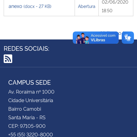
02/06/2020
anexo
(docx - 27 KB)
Abertura
18:50
Secretaria-Geral
Secretaria de Governo
Voltar ao topo
Gabinete de Segurança Institucional
REDES SOCIAIS:
Advocacia-Geral da União
RSS
Banco Central do Brasil
CAMPUS SEDE
Av. Roraima nº 1000
Planalto
Cidade Universitária
Bairro Camobi
Santa Maria - RS
CEP: 97105-900
+55 (55) 3220-8000