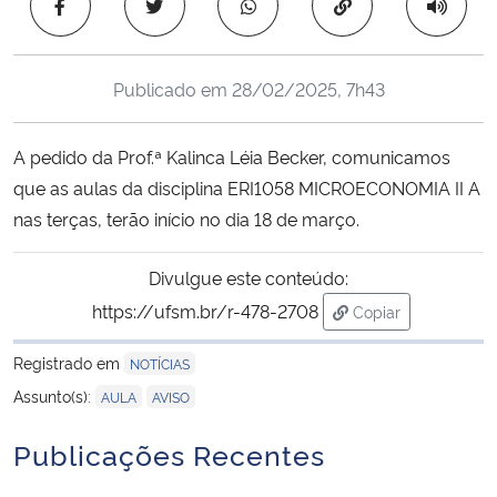
Copiar para área 
Ministério da Cidadania
Ministério da Saúde
Publicado em
28/02/2025, 7h43
Ministério de Minas e Energia
A pedido da Prof.ª Kalinca Léia Becker, comunicamos
que as aulas da disciplina ERI1058 MICROECONOMIA II A
Ministério da Ciência, Tecnologia, Inovações e Comunicações
nas terças, terão início no dia 18 de março.
Ministério do Meio Ambiente
Divulgue este conteúdo:
https://ufsm.br/r-478-2708
Copiar
Ministério do Turismo
para área de tran
Registrado em
NOTÍCIAS
Ministério do Desenvolvimento Regional
,
Assunto(s):
AULA
AVISO
Controladoria-Geral da União
Publicações Recentes
Ministério da Mulher, da Família e dos Direitos Humanos