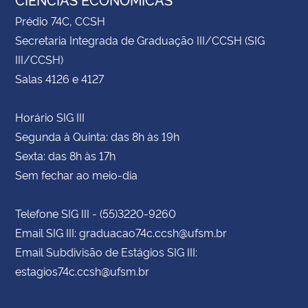
Prédio 74C, CCSH
Secretaria Integrada de Graduação III/CCSH (SIG
III/CCSH)
Salas 4126 e 4127
Horário SIG III
Segunda à Quinta: das 8h às 19h
Sexta: das 8h às 17h
Sem fechar ao meio-dia
Telefone SIG III - (55)3220-9260
Email SIG III: graduacao74c.ccsh@ufsm.br
Email Subdivisão de Estágios SIG III:
estagios74c.ccsh@ufsm.br