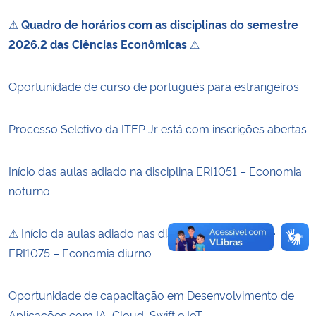
⚠
Quadro de horários com as disciplinas do semestre
Secretaria-Geral
2026.2 das Ciências Econômicas
⚠
Secretaria de Governo
Oportunidade de curso de português para estrangeiros
Gabinete de Segurança Institucional
Processo Seletivo da ITEP Jr está com inscrições abertas
Advocacia-Geral da União
Início das aulas adiado na disciplina ERI1051 – Economia
Banco Central do Brasil
noturno
Planalto
⚠ Início da aulas adiado nas disciplinas CAD1000 e
ERI1075 – Economia diurno
Oportunidade de capacitação em Desenvolvimento de
Aplicações com IA, Cloud, Swift e IoT