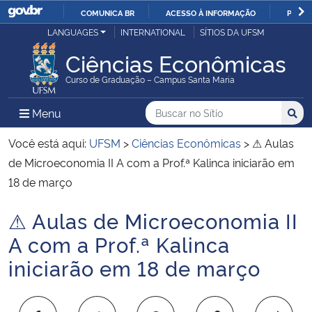
COMUNICA BR
ACESSO À INFORMAÇÃO
PARTI
Casa Civil
LANGUAGES
INTERNATIONAL
SÍTIOS DA UFSM
IR
PARA
Ciências Econômicas
Ministério da Justiça e Segurança Pública
O
Curso de Graduação – Campus Santa Maria
CONTEÚDO
Ministério da Defesa
Buscar no no Sítio
Busca
Busca:
Menu Principal do Sítio
Menu
Busc
Ministério das Relações Exteriores
Você está aqui:
UFSM
>
Ciências Econômicas
>
⚠ Aulas
de Microeconomia II A com a Prof.ª Kalinca iniciarão em
Ministério da Economia
18 de março
⚠ Aulas de Microeconomia II
Ministério da Infraestrutura
Início do conteúdo
A com a Prof.ª Kalinca
Ministério da Agricultura, Pecuária e Abastecimento
iniciarão em 18 de março
Ministério da Educação