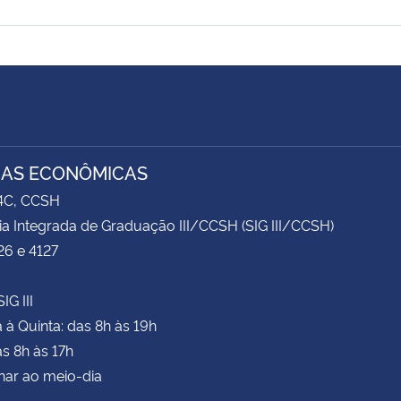
IAS ECONÔMICAS
74C, CCSH
ia Integrada de Graduação III/CCSH (SIG III/CCSH)
26 e 4127
IG III
à Quinta: das 8h às 19h
as 8h às 17h
har ao meio-dia