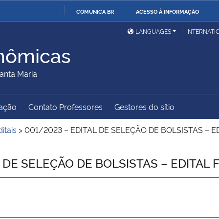
COMUNICA BR
ACESSO À INFORMAÇÃO
Ministério da Defesa
Ministério das Relações
Mini
IR
LANGUAGES
INTERNATI
Exteriores
PARA
nômicas
O
Ministério da Cidadania
Ministério da Saúde
Mini
CONTEÚDO
anta Maria
ação
Contato Professores
Gestores do sítio
Ministério do
Controladoria-Geral da
Mini
Desenvolvimento Regional
União
Famí
itais
>
001/2023 – EDITAL DE SELEÇÃO DE BOLSISTAS – EDI
Hum
DE SELEÇÃO DE BOLSISTAS – EDITAL FI
Advocacia-Geral da União
Banco Central do Brasil
Plan