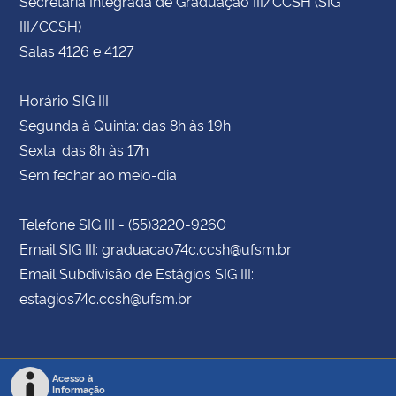
Secretaria Integrada de Graduação III/CCSH (SIG
III/CCSH)
Salas 4126 e 4127
Horário SIG III
Segunda à Quinta: das 8h às 19h
Sexta: das 8h às 17h
Sem fechar ao meio-dia
Telefone SIG III - (55)3220-9260
Email SIG III: graduacao74c.ccsh@ufsm.br
Email Subdivisão de Estágios SIG III:
estagios74c.ccsh@ufsm.br
Acesso à
Informação