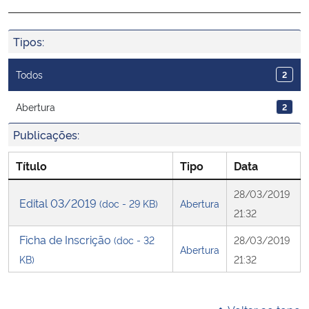
Ministério da Cidadania
Tipos:
Ministério da Saúde
Todos
2
Ministério de Minas e Energia
Abertura
2
Ministério da Ciência, Tecnologia, Inovações e Comunicações
Publicações:
Ministério do Meio Ambiente
Título
Tipo
Data
28/03/2019
Ministério do Turismo
Edital 03/2019
(doc - 29 KB)
Abertura
21:32
Ministério do Desenvolvimento Regional
Ficha de Inscrição
(doc - 32
28/03/2019
Abertura
KB)
21:32
Controladoria-Geral da União
Ministério da Mulher, da Família e dos Direitos Humanos