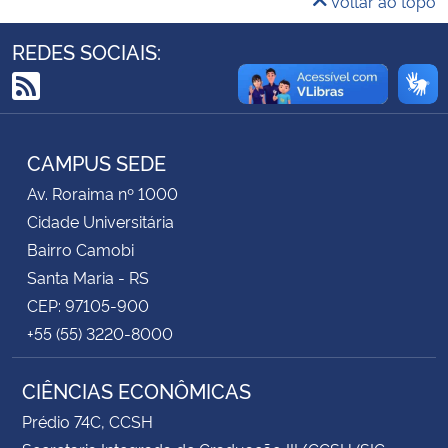
Voltar ao topo
Secretaria-Geral
REDES SOCIAIS:
Secretaria de Governo
RSS
Gabinete de Segurança Institucional
CAMPUS SEDE
Av. Roraima nº 1000
Advocacia-Geral da União
Cidade Universitária
Bairro Camobi
Banco Central do Brasil
Santa Maria - RS
CEP: 97105-900
Planalto
+55 (55) 3220-8000
CIÊNCIAS ECONÔMICAS
Prédio 74C, CCSH