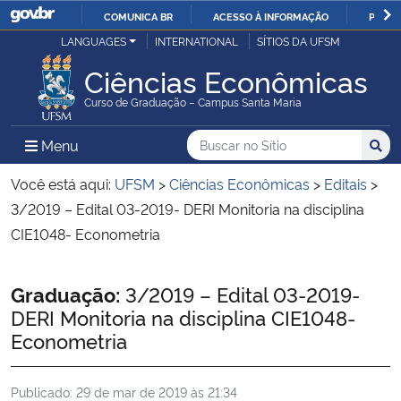
COMUNICA BR
ACESSO À INFORMAÇÃO
PARTI
Casa Civil
LANGUAGES
INTERNATIONAL
SÍTIOS DA UFSM
IR
PARA
Ciências Econômicas
Ministério da Justiça e Segurança Pública
O
Curso de Graduação – Campus Santa Maria
CONTEÚDO
Ministério da Defesa
Buscar no no Sítio
Busca
Busca:
Menu Principal do Sítio
Menu
Busc
Ministério das Relações Exteriores
Você está aqui:
UFSM
>
Ciências Econômicas
>
Editais
>
3/2019 – Edital 03-2019- DERI Monitoria na disciplina
Ministério da Economia
CIE1048- Econometria
Ministério da Infraestrutura
Início do conteúdo
Graduação:
3/2019 – Edital 03-2019-
DERI Monitoria na disciplina CIE1048-
Ministério da Agricultura, Pecuária e Abastecimento
Econometria
Ministério da Educação
Publicado:
29 de mar de 2019 às 21:34