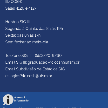
III/CCSH)
Salas 4126 e 4127
Horário SIG III
Segunda à Quinta: das 8h às 19h
Sexta: das 8h às 17h
Sem fechar ao meio-dia
Telefone SIG III - (55)3220-9260
Email SIG III: graduacao74c.ccsh@ufsm.br
Email Subdivisão de Estágios SIG III:
estagios74c.ccsh@ufsm.br
Acesso à
Informação