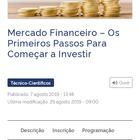
Ministério da Cidadania
Ministério da Saúde
Mercado Financeiro – Os
Ministério de Minas e Energia
Primeiros Passos Para
Começar a Investir
Ministério da Ciência, Tecnologia, Inovações e Comunicações
Ministério do Meio Ambiente
Ouvir
Técnico-Científicos
Ministério do Turismo
Publicado: 7 agosto 2019 - 13:48
Última modificação: 29 agosto 2019 - 09:00
Ministério do Desenvolvimento Regional
Controladoria-Geral da União
Descrição
Inscrição
Programação
Ministério da Mulher, da Família e dos Direitos Humanos