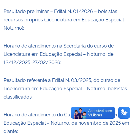
Resultado preliminar – Edital N. 01/2026 – bolsistas
Secretaria-Geral
recursos próprios (Licenciatura em Educação Especial
Noturno):
Secretaria de Governo
Horário de atendimento na Secretaria do curso de
Gabinete de Segurança Institucional
Licenciatura em Educação Especial – Noturno, de
Advocacia-Geral da União
12/12/2025-27/02/2026:
Banco Central do Brasil
Resultado referente a Edital N. 03/2025, do curso de
Licenciatura em Educação Especial – Noturno, bolsistas
Planalto
classificados:
Horário de atendimento do Curso de Licenciatura em
Educação Especial – Noturno, de novembro de 2025 em
diante: