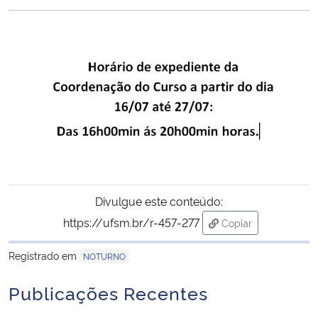
Ministério da Cidadania
Ministério da Saúde
Ministério de Minas e Energia
Ministério da Ciência, Tecnologia, Inovações e Comunicações
Ministério do Meio Ambiente
Divulgue este conteúdo:
Ministério do Turismo
https://ufsm.br/r-457-277
Copiar
Ministério do Desenvolvimento Regional
para área de trans
Registrado em
NOTURNO
Controladoria-Geral da União
Publicações Recentes
Ministério da Mulher, da Família e dos Direitos Humanos