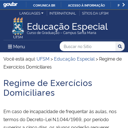
COMUNICA BR
ACESSO À INFORMAÇÃO
PARTI
Casa Civil
LANGUAGES
INTERNATIONAL
SÍTIOS DA UFSM
IR
PARA
Educação Especial
Ministério da Justiça e Segurança Pública
O
Curso de Graduação – Campus Santa Maria
CONTEÚDO
Ministério da Defesa
Buscar no no Sítio
Busca
Busca:
Menu Principal do Sítio
Menu
Busc
Ministério das Relações Exteriores
Você está aqui:
UFSM
>
Educação Especial
>
Regime de
Exercícios Domiciliares
Ministério da Economia
Regime de Exercícios
Início do conteúdo
Ministério da Infraestrutura
Domiciliares
Ministério da Agricultura, Pecuária e Abastecimento
Em caso de incapacidade de frequentar às aulas, nos
Ministério da Educação
termos do Decreto-Lei N.1.044/1969, por período
superior a cinco dias, os alunos poderão requerer