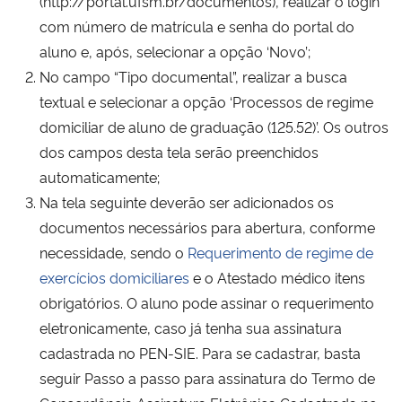
(http://portal.ufsm.br/documentos), realizar o login
com número de matrícula e senha do portal do
Secretaria-Geral
aluno e, após, selecionar a opção ‘Novo’;
No campo “Tipo documental”, realizar a busca
Secretaria de Governo
textual e selecionar a opção ‘Processos de regime
domiciliar de aluno de graduação (125.52)’. Os outros
Gabinete de Segurança Institucional
dos campos desta tela serão preenchidos
automaticamente;
Advocacia-Geral da União
Na tela seguinte deverão ser adicionados os
documentos necessários para abertura, conforme
Banco Central do Brasil
necessidade, sendo o
Requerimento de regime de
exercícios domiciliares
e o Atestado médico itens
Planalto
obrigatórios. O aluno pode assinar o requerimento
eletronicamente, caso já tenha sua assinatura
cadastrada no PEN-SIE. Para se cadastrar, basta
seguir Passo a passo para assinatura do Termo de