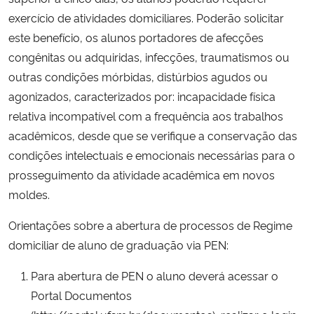
Ministério da Cidadania
exercício de atividades domiciliares. Poderão solicitar
este benefício, os alunos portadores de afecções
Ministério da Saúde
congênitas ou adquiridas, infecções, traumatismos ou
outras condições mórbidas, distúrbios agudos ou
Ministério de Minas e Energia
agonizados, caracterizados por: incapacidade física
relativa incompatível com a frequência aos trabalhos
Ministério da Ciência, Tecnologia, Inovações e Comunicações
acadêmicos, desde que se verifique a conservação das
condições intelectuais e emocionais necessárias para o
Ministério do Meio Ambiente
prosseguimento da atividade acadêmica em novos
moldes.
Ministério do Turismo
Orientações sobre a abertura de processos de Regime
Ministério do Desenvolvimento Regional
domiciliar de aluno de graduação via PEN:
Controladoria-Geral da União
Para abertura de PEN o aluno deverá acessar o
Portal Documentos
Ministério da Mulher, da Família e dos Direitos Humanos