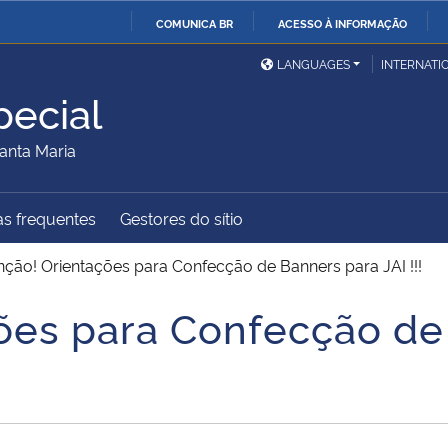
COMUNICA BR
ACESSO À INFORMAÇÃO
Ministério da Defesa
Ministério das Relações
Mini
IR
LANGUAGES
INTERNATI
Exteriores
PARA
ecial
O
Ministério da Cidadania
Ministério da Saúde
Mini
CONTEÚDO
anta Maria
s frequentes
Gestores do sítio
Ministério do
Controladoria-Geral da
Mini
Desenvolvimento Regional
União
Famí
nção! Orientações para Confecção de Banners para JAI !!!
Hum
ões para Confecção de
Advocacia-Geral da União
Banco Central do Brasil
Plan