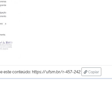
e este conteúdo:
https://ufsm.br/r-457-242
Copiar
para área de