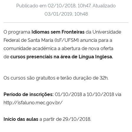
Publicado em
02/10/2018, 10h47
. Atualizado
Ministério da Cidadania
03/01/2019, 10h48
Ministério da Saúde
O programa
Idiomas sem Fronteiras
da Universidade
Ministério de Minas e Energia
Federal de Santa Maria (IsF/UFSM) anuncia para a
comunidade acadêmica a abertura de nova oferta
Ministério da Ciência, Tecnologia, Inovações e Comunicações
de
cursos presenciais na área de Língua Inglesa.
Ministério do Meio Ambiente
Os cursos são gratuitos e terão duração de 32h.
Ministério do Turismo
Período de inscrições:
01/10/2018 a 10/10/2018 via
Ministério do Desenvolvimento Regional
http://isfaluno.mec.gov.br/
Controladoria-Geral da União
Início das aulas
a partir de 29/10/2018.
Ministério da Mulher, da Família e dos Direitos Humanos