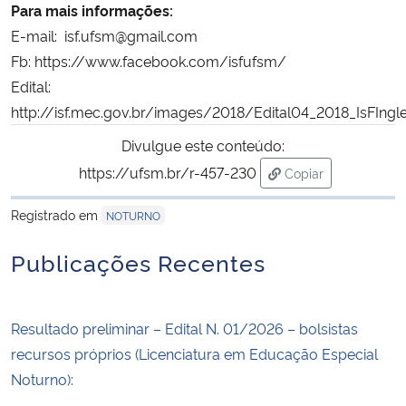
Para mais informações:
E-mail: isf.ufsm@gmail.com
Secretaria-Geral
Fb: https://www.facebook.com/isfufsm/
Edital:
Secretaria de Governo
http://isf.mec.gov.br/images/2018/Edital04_2018_IsFIngle
Gabinete de Segurança Institucional
Divulgue este conteúdo:
https://ufsm.br/r-457-230
Copiar
Advocacia-Geral da União
para área de trans
Registrado em
NOTURNO
Banco Central do Brasil
Publicações Recentes
Planalto
Resultado preliminar – Edital N. 01/2026 – bolsistas
recursos próprios (Licenciatura em Educação Especial
Noturno):