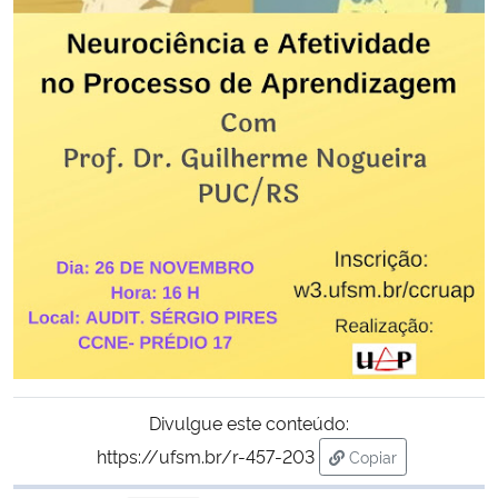
Secretaria-Geral
Secretaria de Governo
Gabinete de Segurança Institucional
Advocacia-Geral da União
Banco Central do Brasil
Planalto
Divulgue este conteúdo:
https://ufsm.br/r-457-203
Copiar
para área de trans