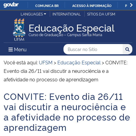
COMUNICA BR
ACESSO À INFORMAÇÃO
PARTI
Casa Civil
LANGUAGES
INTERNATIONAL
SÍTIOS DA UFSM
IR
PARA
Educação Especial
Ministério da Justiça e Segurança Pública
O
Curso de Graduação – Campus Santa Maria
CONTEÚDO
Ministério da Defesa
Buscar no no Sítio
Busca
Busca:
Menu Principal do Sítio
Menu
Busc
Ministério das Relações Exteriores
Você está aqui:
UFSM
>
Educação Especial
>
CONVITE:
Evento dia 26/11 vai discutir a neurociência e a
Ministério da Economia
afetividade no processo de aprendizagem
CONVITE: Evento dia 26/11
Ministério da Infraestrutura
Início do conteúdo
vai discutir a neurociência e
Ministério da Agricultura, Pecuária e Abastecimento
a afetividade no processo de
aprendizagem
Ministério da Educação