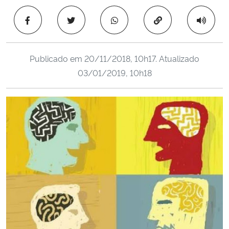
Ministério da Cidadania
Copiar para área 
Ministério da Saúde
Publicado em
20/11/2018, 10h17
. Atualizado
Ministério de Minas e Energia
03/01/2019, 10h18
Ministério da Ciência, Tecnologia, Inovações e Comunicações
Ministério do Meio Ambiente
Ministério do Turismo
Ministério do Desenvolvimento Regional
Controladoria-Geral da União
Ministério da Mulher, da Família e dos Direitos Humanos