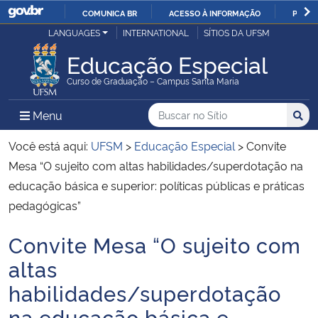
COMUNICA BR
ACESSO À INFORMAÇÃO
PARTI
Casa Civil
LANGUAGES
INTERNATIONAL
SÍTIOS DA UFSM
IR
PARA
Educação Especial
Ministério da Justiça e Segurança Pública
O
Curso de Graduação – Campus Santa Maria
CONTEÚDO
Ministério da Defesa
Buscar no no Sítio
Busca
Busca:
Menu Principal do Sítio
Menu
Busc
Ministério das Relações Exteriores
Você está aqui:
UFSM
>
Educação Especial
>
Convite
Mesa “O sujeito com altas habilidades/superdotação na
Ministério da Economia
educação básica e superior: políticas públicas e práticas
pedagógicas”
Ministério da Infraestrutura
Convite Mesa “O sujeito com
Início do conteúdo
Ministério da Agricultura, Pecuária e Abastecimento
altas
habilidades/superdotação
Ministério da Educação
na educação básica e