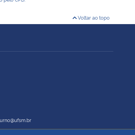
Voltar ao topo
oturno@ufsm.br