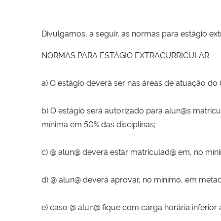
Divulgamos, a seguir, as normas para estágio e
NORMAS PARA ESTÁGIO EXTRACURRICULAR
a) O estágio deverá ser nas áreas de atuação do 
b) O estágio será autorizado para alun@s matri
mínima em 50% das disciplinas;
c) @ alun@ deverá estar matriculad@ em, no míni
d) @ alun@ deverá aprovar, no mínimo, em metade
e) caso @ alun@ fique com carga horária inferio