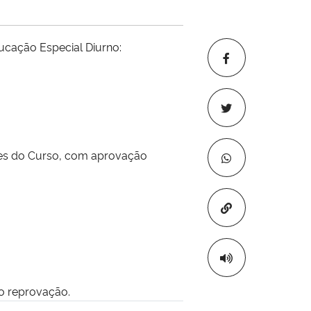
ucação Especial Diurno:
tres do Curso, com aprovação
Copiar para áre
mo reprovação.