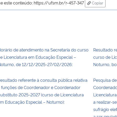
e este conteúdo:
https://ufsm.br/r-457-347
Copiar
para área de
orário de atendimento na Secretaria do curso
Resultado re
e Licenciatura em Educação Especial –
curso de Li
oturno, de 12/12/2025-27/02/2026:
Noturno, bol
esultado referente à consulta pública relativa
Pesquisa de
 funções de Coordenador e Coordenador
Coordenado
ubstituto 2025-2027 (curso de Licenciatura
Licenciatur
m Educação Especial – Noturno):
a realizar-
sufrágio ele
a ser envia