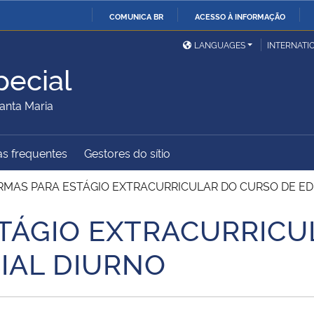
COMUNICA BR
ACESSO À INFORMAÇÃO
Ministério da Defesa
Ministério das Relações
Mini
IR
LANGUAGES
INTERNATI
Exteriores
PARA
ecial
O
Ministério da Cidadania
Ministério da Saúde
Mini
CONTEÚDO
anta Maria
s frequentes
Gestores do sítio
Ministério do
Controladoria-Geral da
Mini
Desenvolvimento Regional
União
Famí
MAS PARA ESTÁGIO EXTRACURRICULAR DO CURSO DE E
Hum
TÁGIO EXTRACURRICU
Advocacia-Geral da União
Banco Central do Brasil
Plan
IAL DIURNO