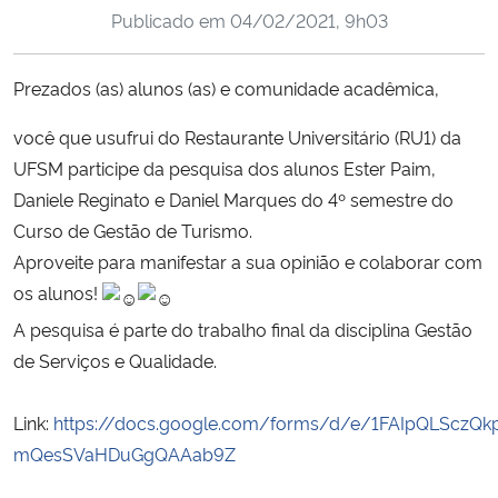
Publicado em
04/02/2021, 9h03
Ministério da Cidadania
Ministério da Saúde
Prezados (as) alunos (as) e comunidade acadêmica,
você que usufrui do Restaurante Universitário (RU1) da
Ministério de Minas e Energia
UFSM participe da pesquisa dos alunos Ester Paim,
Ministério da Ciência, Tecnologia, Inovações e Comunicações
Daniele Reginato e Daniel Marques do 4º semestre do
Curso de Gestão de Turismo.
Ministério do Meio Ambiente
Aproveite para manifestar a sua opinião e colaborar com
os alunos!
Ministério do Turismo
A pesquisa é parte do trabalho final da disciplina Gestão
de Serviços e Qualidade.
Ministério do Desenvolvimento Regional
Link:
https://docs.google.com/forms/d/e/1FAIpQLScz
Controladoria-Geral da União
mQesSVaHDuGgQAAab9Z
Ministério da Mulher, da Família e dos Direitos Humanos