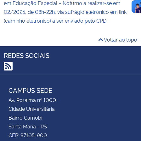
em Educação Especial – Noturno a realizar-se em
02/2025, de 08h-22h, via sufrágio eletrônico em link
(caminho eletrônico) a ser enviado pelo CPD.
Voltar ao topo
REDES SOCIAIS:
RSS
CAMPUS SEDE
Av. Roraima nº 1000
Cidade Universitária
Bairro Camobi
Santa Maria - RS
CEP: 97105-900