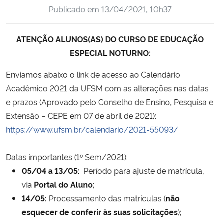
Publicado em
13/04/2021, 10h37
Ministério da Cidadania
Ministério da Saúde
ATENÇÃO ALUNOS(AS) DO CURSO DE EDUCAÇÃO
ESPECIAL NOTURNO:
Ministério de Minas e Energia
Enviamos abaixo o link de acesso ao Calendário
Ministério da Ciência, Tecnologia, Inovações e Comunicações
Acadêmico 2021 da UFSM com as alterações nas datas
e prazos (Aprovado pelo Conselho de Ensino, Pesquisa e
Ministério do Meio Ambiente
Extensão – CEPE em 07 de abril de 2021):
https://www.ufsm.br/calendario/2021-55093/
Ministério do Turismo
Datas importantes (1º Sem/2021):
Ministério do Desenvolvimento Regional
05/04 a 13/05:
Período para ajuste de matrícula,
via
Portal do Aluno
;
Controladoria-Geral da União
14/05:
Processamento das matrículas (
não
esquecer de conferir às suas solicitações
);
Ministério da Mulher, da Família e dos Direitos Humanos