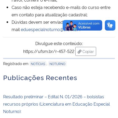
Caso não esteja recebendo e-mails do curso entre
em contato para atualização cadastral;
Dúvidas devem ser enviadas para o e-
mail
eduespecialnoturno@ufsm.br
.
Divulgue este conteúdo:
https://ufsm.br/r-457-522
Copiar
para área de trans
Registrado em
,
NOTÍCIAS
NOTURNO
Publicações Recentes
Resultado preliminar – Edital N. 01/2026 – bolsistas
recursos próprios (Licenciatura em Educação Especial
Noturno):