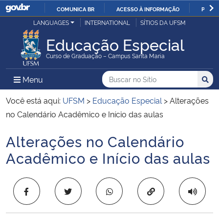
COMUNICA BR
ACESSO À INFORMAÇÃO
PARTI
Casa Civil
LANGUAGES
INTERNATIONAL
SÍTIOS DA UFSM
IR
PARA
Educação Especial
Ministério da Justiça e Segurança Pública
O
Curso de Graduação – Campus Santa Maria
CONTEÚDO
Ministério da Defesa
Buscar no no Sítio
Busca
Busca:
Menu Principal do Sítio
Menu
Busc
Ministério das Relações Exteriores
Você está aqui:
UFSM
>
Educação Especial
>
Alterações
no Calendário Acadêmico e Início das aulas
Ministério da Economia
Alterações no Calendário
Início do conteúdo
Ministério da Infraestrutura
Acadêmico e Início das aulas
Ministério da Agricultura, Pecuária e Abastecimento
Copiar para área 
Ministério da Educação