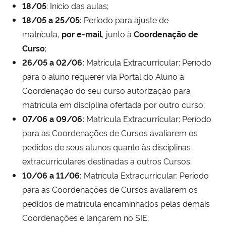
18/05
: Início das aulas;
18/05 a 25/05:
Período para ajuste de
Secretaria-Geral
matrícula,
por e-m
ail
, junto à
Coordenação de
Curso
;
Secretaria de Governo
26/05 a 02/06:
Matrícula Extracurricular: Período
para o aluno requerer via Portal do Aluno à
Gabinete de Segurança Institucional
Coordenação do seu curso autorização para
matrícula em disciplina ofertada por outro curso;
Advocacia-Geral da União
07/06 a 09/06:
Matrícula Extracurricular: Período
Banco Central do Brasil
para as Coordenações de Cursos avaliarem os
pedidos de seus alunos quanto às disciplinas
Planalto
extracurriculares destinadas a outros Cursos;
10/06 a 11/06:
Matrícula Extracurricular: Período
para as Coordenações de Cursos avaliarem os
pedidos de matrícula encaminhados pelas demais
Coordenações e lançarem no SIE;