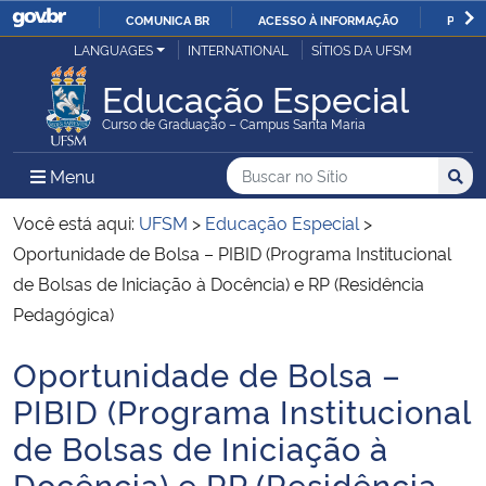
COMUNICA BR
ACESSO À INFORMAÇÃO
PARTI
Casa Civil
LANGUAGES
INTERNATIONAL
SÍTIOS DA UFSM
IR
PARA
Educação Especial
Ministério da Justiça e Segurança Pública
O
Curso de Graduação – Campus Santa Maria
CONTEÚDO
Ministério da Defesa
Buscar no no Sítio
Busca
Busca:
Menu Principal do Sítio
Menu
Busc
Ministério das Relações Exteriores
Você está aqui:
UFSM
>
Educação Especial
>
Oportunidade de Bolsa – PIBID (Programa Institucional
Ministério da Economia
de Bolsas de Iniciação à Docência) e RP (Residência
Pedagógica)
Ministério da Infraestrutura
Oportunidade de Bolsa –
Início do conteúdo
Ministério da Agricultura, Pecuária e Abastecimento
PIBID (Programa Institucional
de Bolsas de Iniciação à
Ministério da Educação
Docência) e RP (Residência