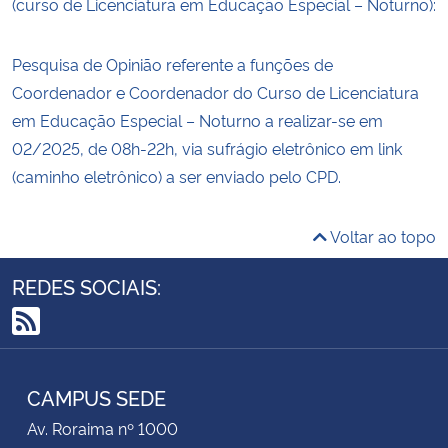
(curso de Licenciatura em Educação Especial – Noturno):
Pesquisa de Opinião referente a funções de
Coordenador e Coordenador do Curso de Licenciatura
em Educação Especial – Noturno a realizar-se em
02/2025, de 08h-22h, via sufrágio eletrônico em link
(caminho eletrônico) a ser enviado pelo CPD.
Voltar ao topo
REDES SOCIAIS:
RSS
CAMPUS SEDE
Av. Roraima nº 1000