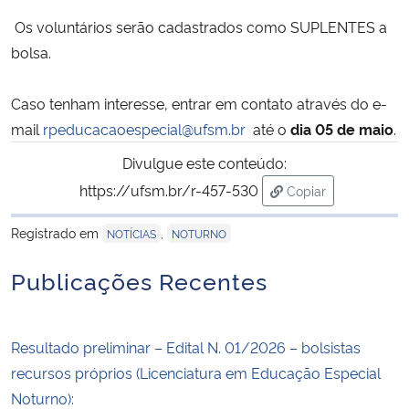
Os voluntários serão cadastrados como SUPLENTES a
Secretaria-Geral
bolsa.
Secretaria de Governo
Caso tenham interesse, entrar em contato através do e-
mail
rpeducacaoespecial@ufsm.br
até o
dia 05 de maio
.
Gabinete de Segurança Institucional
Divulgue este conteúdo:
Advocacia-Geral da União
https://ufsm.br/r-457-530
Copiar
para área de trans
Registrado em
,
NOTÍCIAS
NOTURNO
Banco Central do Brasil
Publicações Recentes
Planalto
Resultado preliminar – Edital N. 01/2026 – bolsistas
recursos próprios (Licenciatura em Educação Especial
Noturno):