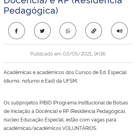
Ministério da Cidadania
Pedagógica)
Ministério da Saúde
Copiar para área 
Ministério de Minas e Energia
Publicado em
03/05/2021, 9h36
Ministério da Ciência, Tecnologia, Inovações e Comunicações
Ministério do Meio Ambiente
Acadêmicas e acadêmicos dos Cursos de Ed. Especial
(diurno, noturno e Ead) da UFSM,
Ministério do Turismo
Os subprojetos PIBID (Programa Institucional de Bolsas
Ministério do Desenvolvimento Regional
de Iniciação à Docência) e RP (Residência Pedagógica),
Controladoria-Geral da União
núcleo Educação Especial, estão com vagas para
acadêmicas/acadêmicos VOLUNTÁRIOS.
Ministério da Mulher, da Família e dos Direitos Humanos