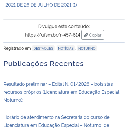
2021 DE 26 DE JULHO DE 2021 (1)
Secretaria-Geral
Divulgue este conteúdo:
Secretaria de Governo
https://ufsm.br/r-457-614
Copiar
para área de trans
Gabinete de Segurança Institucional
Registrado em
,
,
DESTAQUES
NOTÍCIAS
NOTURNO
Advocacia-Geral da União
Publicações Recentes
Banco Central do Brasil
Resultado preliminar – Edital N. 01/2026 – bolsistas
Planalto
recursos próprios (Licenciatura em Educação Especial
Noturno):
Horário de atendimento na Secretaria do curso de
Licenciatura em Educação Especial – Noturno, de