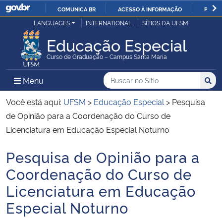
COMUNICA BR
ACESSO À INFORMAÇÃO
PARTI
Casa Civil
LANGUAGES
INTERNATIONAL
SÍTIOS DA UFSM
IR
PARA
Educação Especial
Ministério da Justiça e Segurança Pública
O
Curso de Graduação – Campus Santa Maria
CONTEÚDO
Ministério da Defesa
Buscar no no Sítio
Busca
Busca:
Menu Principal do Sítio
Menu
Busc
Ministério das Relações Exteriores
Você está aqui:
UFSM
>
Educação Especial
>
Pesquisa
de Opinião para a Coordenação do Curso de
Ministério da Economia
Licenciatura em Educação Especial Noturno
Pesquisa de Opinião para a
Ministério da Infraestrutura
Início do conteúdo
Coordenação do Curso de
Ministério da Agricultura, Pecuária e Abastecimento
Licenciatura em Educação
Especial Noturno
Ministério da Educação