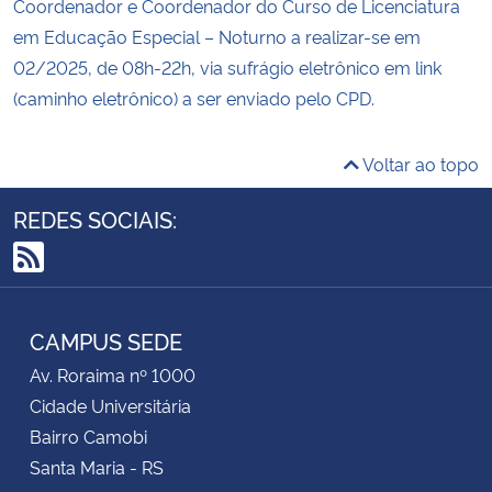
Coordenador e Coordenador do Curso de Licenciatura
em Educação Especial – Noturno a realizar-se em
02/2025, de 08h-22h, via sufrágio eletrônico em link
(caminho eletrônico) a ser enviado pelo CPD.
Voltar ao topo
REDES SOCIAIS:
RSS
CAMPUS SEDE
Av. Roraima nº 1000
Cidade Universitária
Bairro Camobi
Santa Maria - RS