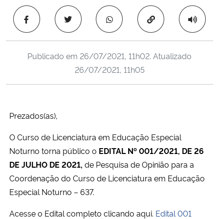
Ministério da Cidadania
Copiar para área 
Ministério da Saúde
Publicado em
26/07/2021, 11h02
. Atualizado
Ministério de Minas e Energia
26/07/2021, 11h05
Ministério da Ciência, Tecnologia, Inovações e Comunicações
Ministério do Meio Ambiente
Prezados(as),
O Curso de Licenciatura em Educação Especial
Ministério do Turismo
Noturno torna público o
EDITAL Nº 001/2021, DE 26
DE JULHO DE 2021,
de Pesquisa de Opinião para a
Ministério do Desenvolvimento Regional
Coordenação do Curso de Licenciatura em Educação
Controladoria-Geral da União
Especial Noturno – 637.
Acesse o Edital completo clicando aqui.
Edital 001
Ministério da Mulher, da Família e dos Direitos Humanos