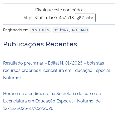
Divulgue este conteúdo:
Secretaria-Geral
https://ufsm.br/r-457-718
Copiar
para área de trans
Secretaria de Governo
Registrado em
,
,
DESTAQUES
NOTÍCIAS
NOTURNO
Gabinete de Segurança Institucional
Publicações Recentes
Advocacia-Geral da União
Resultado preliminar – Edital N. 01/2026 – bolsistas
Banco Central do Brasil
recursos próprios (Licenciatura em Educação Especial
Noturno):
Planalto
Horário de atendimento na Secretaria do curso de
Licenciatura em Educação Especial – Noturno, de
12/12/2025-27/02/2026: