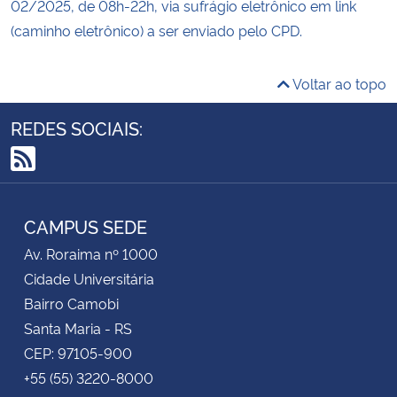
02/2025, de 08h-22h, via sufrágio eletrônico em link
(caminho eletrônico) a ser enviado pelo CPD.
Voltar ao topo
REDES SOCIAIS:
RSS
CAMPUS SEDE
Av. Roraima nº 1000
Cidade Universitária
Bairro Camobi
Santa Maria - RS
CEP: 97105-900
+55 (55) 3220-8000