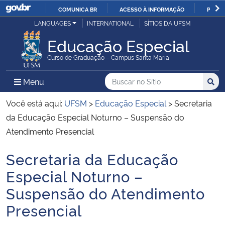
COMUNICA BR
ACESSO À INFORMAÇÃO
PARTI
Casa Civil
LANGUAGES
INTERNATIONAL
SÍTIOS DA UFSM
IR
PARA
Educação Especial
Ministério da Justiça e Segurança Pública
O
Curso de Graduação – Campus Santa Maria
CONTEÚDO
Ministério da Defesa
Buscar no no Sítio
Busca
Busca:
Menu Principal do Sítio
Menu
Busc
Ministério das Relações Exteriores
Você está aqui:
UFSM
>
Educação Especial
>
Secretaria
da Educação Especial Noturno – Suspensão do
Ministério da Economia
Atendimento Presencial
Secretaria da Educação
Ministério da Infraestrutura
Início do conteúdo
Especial Noturno –
Ministério da Agricultura, Pecuária e Abastecimento
Suspensão do Atendimento
Presencial
Ministério da Educação