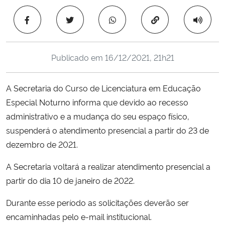
Ministério da Cidadania
Copiar para área 
Ministério da Saúde
Publicado em
16/12/2021, 21h21
Ministério de Minas e Energia
A Secretaria do Curso de Licenciatura em Educação
Ministério da Ciência, Tecnologia, Inovações e Comunicações
Especial Noturno informa que devido ao recesso
administrativo e a mudança do seu espaço físico,
Ministério do Meio Ambiente
suspenderá o atendimento presencial a partir do 23 de
Ministério do Turismo
dezembro de 2021.
A Secretaria voltará a realizar atendimento presencial a
Ministério do Desenvolvimento Regional
partir do dia 10 de janeiro de 2022.
Controladoria-Geral da União
Durante esse período as solicitações deverão ser
encaminhadas pelo e-mail institucional.
Ministério da Mulher, da Família e dos Direitos Humanos