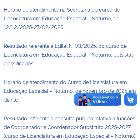
Horário de atendimento na Secretaria do curso de
Secretaria-Geral
Licenciatura em Educação Especial – Noturno, de
12/12/2025-27/02/2026:
Secretaria de Governo
Resultado referente a Edital N. 03/2025, do curso de
Gabinete de Segurança Institucional
Licenciatura em Educação Especial – Noturno, bolsistas
classificados:
Advocacia-Geral da União
Banco Central do Brasil
Horário de atendimento do Curso de Licenciatura em
Educação Especial – Noturno, de novembro de 2025 em
Planalto
diante:
Resultado referente à consulta pública relativa a funções
de Coordenador e Coordenador Substituto 2025-2027
(curso de Licenciatura em Educação Especial – Noturno):