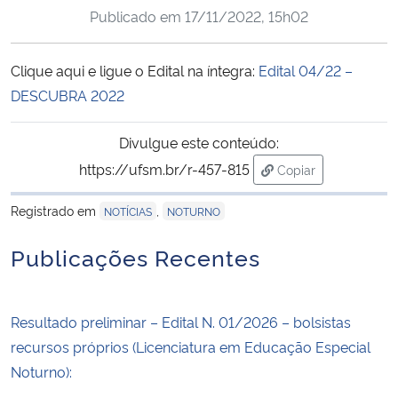
Publicado em
17/11/2022, 15h02
Ministério da Cidadania
Ministério da Saúde
Clique aqui e ligue o Edital na íntegra:
Edital 04/22 –
DESCUBRA 2022
Ministério de Minas e Energia
Divulgue este conteúdo:
Ministério da Ciência, Tecnologia, Inovações e Comunicações
https://ufsm.br/r-457-815
Copiar
para área de trans
Ministério do Meio Ambiente
Registrado em
,
NOTÍCIAS
NOTURNO
Publicações Recentes
Ministério do Turismo
Ministério do Desenvolvimento Regional
Resultado preliminar – Edital N. 01/2026 – bolsistas
recursos próprios (Licenciatura em Educação Especial
Controladoria-Geral da União
Noturno):
Ministério da Mulher, da Família e dos Direitos Humanos