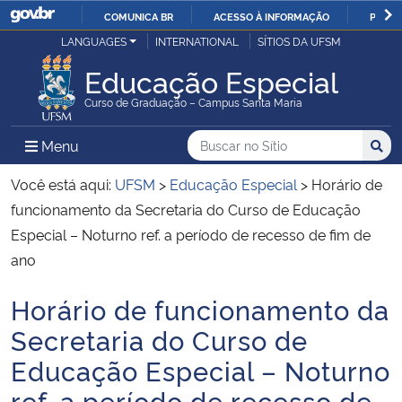
COMUNICA BR
ACESSO À INFORMAÇÃO
PARTI
Casa Civil
LANGUAGES
INTERNATIONAL
SÍTIOS DA UFSM
IR
PARA
Educação Especial
Ministério da Justiça e Segurança Pública
O
Curso de Graduação – Campus Santa Maria
CONTEÚDO
Ministério da Defesa
Buscar no no Sítio
Busca
Busca:
Menu Principal do Sítio
Menu
Busc
Ministério das Relações Exteriores
Você está aqui:
UFSM
>
Educação Especial
>
Horário de
funcionamento da Secretaria do Curso de Educação
Ministério da Economia
Especial – Noturno ref. a período de recesso de fim de
ano
Ministério da Infraestrutura
Horário de funcionamento da
Início do conteúdo
Ministério da Agricultura, Pecuária e Abastecimento
Secretaria do Curso de
Educação Especial – Noturno
Ministério da Educação
ref. a período de recesso de