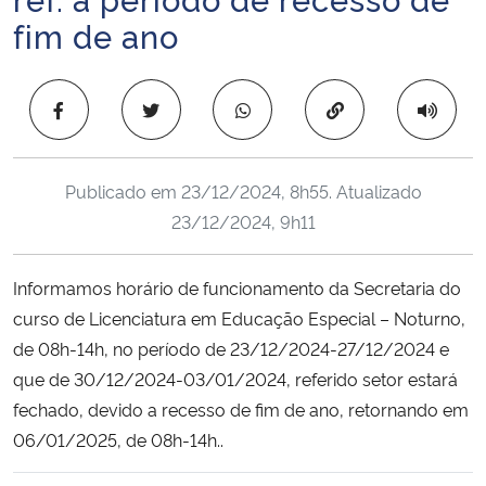
Ministério da Cidadania
fim de ano
Ministério da Saúde
Copiar para área 
Ministério de Minas e Energia
Publicado em
23/12/2024, 8h55
. Atualizado
Ministério da Ciência, Tecnologia, Inovações e Comunicações
23/12/2024, 9h11
Ministério do Meio Ambiente
Informamos horário de funcionamento da Secretaria do
Ministério do Turismo
curso de Licenciatura em Educação Especial – Noturno,
de 08h-14h, no período de 23/12/2024-27/12/2024 e
Ministério do Desenvolvimento Regional
que de 30/12/2024-03/01/2024, referido setor estará
fechado, devido a recesso de fim de ano, retornando em
Controladoria-Geral da União
06/01/2025, de 08h-14h..
Ministério da Mulher, da Família e dos Direitos Humanos