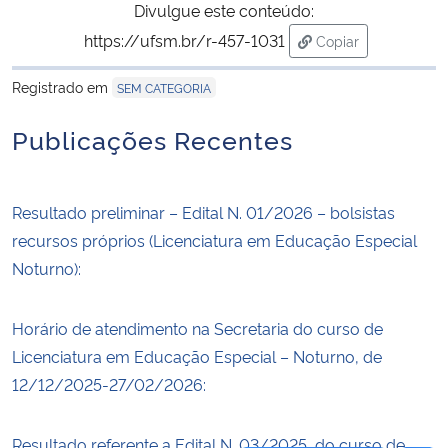
Divulgue este conteúdo:
https://ufsm.br/r-457-1031
Copiar
Secretaria-Geral
para área de trans
Registrado em
SEM CATEGORIA
Secretaria de Governo
Publicações Recentes
Gabinete de Segurança Institucional
Advocacia-Geral da União
Resultado preliminar – Edital N. 01/2026 – bolsistas
recursos próprios (Licenciatura em Educação Especial
Banco Central do Brasil
Noturno):
Planalto
Horário de atendimento na Secretaria do curso de
Licenciatura em Educação Especial – Noturno, de
12/12/2025-27/02/2026:
Resultado referente a Edital N. 03/2025, do curso de