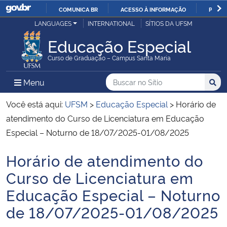
COMUNICA BR
ACESSO À INFORMAÇÃO
PARTI
Casa Civil
LANGUAGES
INTERNATIONAL
SÍTIOS DA UFSM
IR
PARA
Educação Especial
Ministério da Justiça e Segurança Pública
O
Curso de Graduação – Campus Santa Maria
CONTEÚDO
Ministério da Defesa
Buscar no no Sítio
Busca
Busca:
Menu Principal do Sítio
Menu
Busc
Ministério das Relações Exteriores
Você está aqui:
UFSM
>
Educação Especial
>
Horário de
atendimento do Curso de Licenciatura em Educação
Ministério da Economia
Especial – Noturno de 18/07/2025-01/08/2025
Horário de atendimento do
Ministério da Infraestrutura
Início do conteúdo
Curso de Licenciatura em
Ministério da Agricultura, Pecuária e Abastecimento
Educação Especial – Noturno
de 18/07/2025-01/08/2025
Ministério da Educação