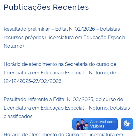
Publicações Recentes
Secretaria-Geral
Resultado preliminar – Edital N. 01/2026 – bolsistas
Secretaria de Governo
recursos próprios (Licenciatura em Educação Especial
Noturno):
Gabinete de Segurança Institucional
Advocacia-Geral da União
Horário de atendimento na Secretaria do curso de
Licenciatura em Educação Especial – Noturno, de
Banco Central do Brasil
12/12/2025-27/02/2026:
Planalto
Resultado referente a Edital N. 03/2025, do curso de
Licenciatura em Educação Especial – Noturno, bolsistas
classificados:
Horário de atendimento do Curso de Licenciatura em