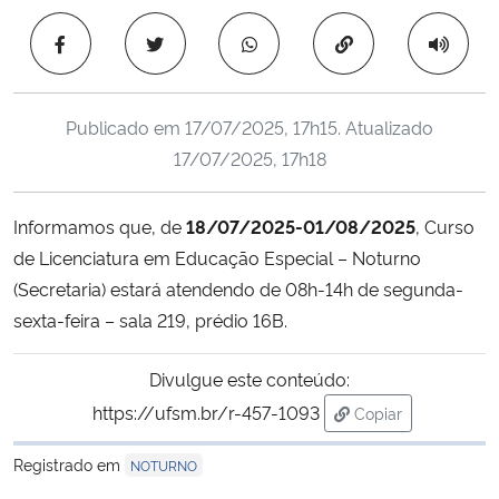
Ministério da Cidadania
Copiar para área 
Ministério da Saúde
Publicado em
17/07/2025, 17h15
. Atualizado
Ministério de Minas e Energia
17/07/2025, 17h18
Ministério da Ciência, Tecnologia, Inovações e Comunicações
Informamos que, de
18/07/2025-01/08/2025
, Curso
de Licenciatura em Educação Especial – Noturno
Ministério do Meio Ambiente
(Secretaria) estará atendendo de 08h-14h de segunda-
Ministério do Turismo
sexta-feira – sala 219, prédio 16B.
Ministério do Desenvolvimento Regional
Divulgue este conteúdo:
https://ufsm.br/r-457-1093
Copiar
Controladoria-Geral da União
para área de tran
Registrado em
NOTURNO
Ministério da Mulher, da Família e dos Direitos Humanos