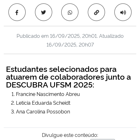
Ministério da Cidadania
Copiar para área 
Ministério da Saúde
Publicado em
16/09/2025, 20h01
. Atualizado
Ministério de Minas e Energia
16/09/2025, 20h07
Ministério da Ciência, Tecnologia, Inovações e Comunicações
Estudantes selecionados para
Ministério do Meio Ambiente
atuarem de colaboradores junto a
DESCUBRA UFSM 2025:
Ministério do Turismo
Francine Nascimento Abreu
Letícia Eduarda Scheidt
Ministério do Desenvolvimento Regional
Ana Carolina Possobon
Controladoria-Geral da União
Divulgue este conteúdo:
Ministério da Mulher, da Família e dos Direitos Humanos