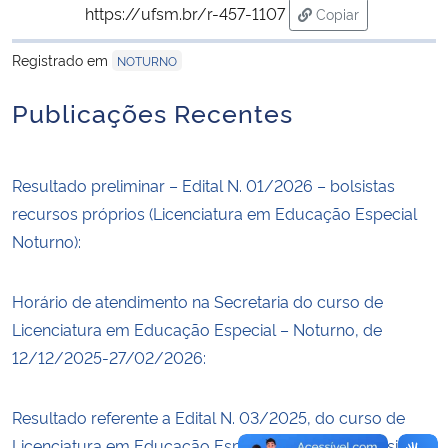
https://ufsm.br/r-457-1107
Copiar
para área de trans
Secretaria-Geral
Registrado em
NOTURNO
Secretaria de Governo
Publicações Recentes
Gabinete de Segurança Institucional
Resultado preliminar – Edital N. 01/2026 – bolsistas
Advocacia-Geral da União
recursos próprios (Licenciatura em Educação Especial
Noturno):
Banco Central do Brasil
Horário de atendimento na Secretaria do curso de
Planalto
Licenciatura em Educação Especial – Noturno, de
12/12/2025-27/02/2026:
Resultado referente a Edital N. 03/2025, do curso de
Licenciatura em Educação Especial – Noturno, bolsistas