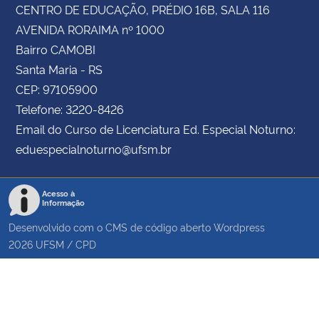
CENTRO DE EDUCAÇÃO, PRÉDIO 16B, SALA 116
AVENIDA RORAIMA nº 1000
Bairro CAMOBI
Santa Maria - RS
CEP: 97105900
Telefone: 3220-8426
Email do Curso de Licenciatura Ed. Especial Noturno:
eduespecialnoturno@ufsm.br
Acesso à
Informação
Desenvolvido com o CMS de código aberto
Wordpress
2026
UFSM
/
CPD