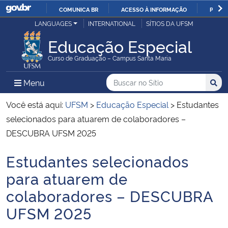
COMUNICA BR
ACESSO À INFORMAÇÃO
PARTI
Casa Civil
LANGUAGES
INTERNATIONAL
SÍTIOS DA UFSM
IR
PARA
Educação Especial
Ministério da Justiça e Segurança Pública
O
Curso de Graduação – Campus Santa Maria
CONTEÚDO
Ministério da Defesa
Buscar no no Sítio
Busca
Busca:
Menu Principal do Sítio
Menu
Busc
Ministério das Relações Exteriores
Você está aqui:
UFSM
>
Educação Especial
>
Estudantes
selecionados para atuarem de colaboradores –
Ministério da Economia
DESCUBRA UFSM 2025
Estudantes selecionados
Ministério da Infraestrutura
Início do conteúdo
para atuarem de
Ministério da Agricultura, Pecuária e Abastecimento
colaboradores – DESCUBRA
UFSM 2025
Ministério da Educação