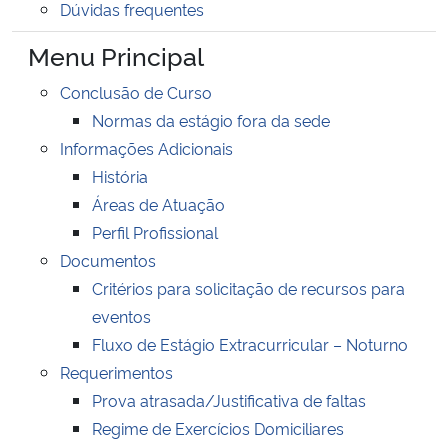
Dúvidas frequentes
Ministério da Cidadania
Menu Principal
Ministério da Saúde
Conclusão de Curso
Normas da estágio fora da sede
Ministério de Minas e Energia
Informações Adicionais
História
Ministério da Ciência, Tecnologia, Inovações e Comunicações
Áreas de Atuação
Ministério do Meio Ambiente
Perfil Profissional
Documentos
Ministério do Turismo
Critérios para solicitação de recursos para
eventos
Ministério do Desenvolvimento Regional
Fluxo de Estágio Extracurricular – Noturno
Requerimentos
Controladoria-Geral da União
Prova atrasada/Justificativa de faltas
Regime de Exercícios Domiciliares
Ministério da Mulher, da Família e dos Direitos Humanos