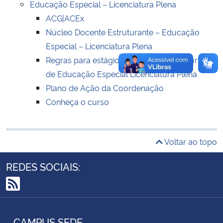
Educação Especial – Licenciatura Plena
ACG|ACEx
Secretaria-Geral
Núcleo Docente Estruturante – Educação
Especial – Licenciatura Plena
Secretaria de Governo
Regras para estágio extracurricular – Curso
de Educação Especial Licenciatura Plena
Gabinete de Segurança Institucional
Plano de Ação da Coordenação
Conheça o curso
Advocacia-Geral da União
Banco Central do Brasil
Voltar ao topo
Planalto
REDES SOCIAIS:
RSS
CAMPUS SEDE