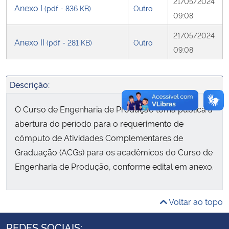
21/05/2024
Anexo I
(pdf - 836 KB)
Outro
09:08
Secretaria-Geral
21/05/2024
Anexo II
(pdf - 281 KB)
Outro
09:08
Secretaria de Governo
Gabinete de Segurança Institucional
Descrição:
Advocacia-Geral da União
O Curso de Engenharia de Produção torna pública a
abertura do período para o requerimento de
Banco Central do Brasil
cômputo de Atividades Complementares de
Graduação (ACGs) para os acadêmicos do Curso de
Planalto
Engenharia de Produção, conforme edital em anexo.
Voltar ao topo
REDES SOCIAIS: