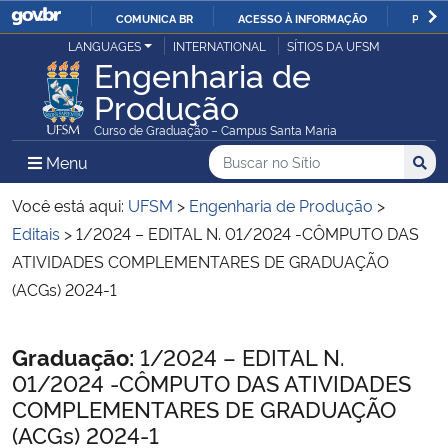
COMUNICA BR
ACESSO À INFORMAÇÃO
PARTI
Casa Civil
LANGUAGES
INTERNATIONAL
SÍTIOS DA UFSM
IR
Engenharia de
PARA
Produção
Ministério da Justiça e Segurança Pública
O
Curso de Graduação – Campus Santa Maria
CONTEÚDO
Ministério da Defesa
Buscar no no Sítio
Busca
Busca:
Menu Principal do Sítio
Menu
Busc
Ministério das Relações Exteriores
Você está aqui:
UFSM
>
Engenharia de Produção
>
Editais
>
1/2024 – EDITAL N. 01/2024 -CÔMPUTO DAS
Ministério da Economia
ATIVIDADES COMPLEMENTARES DE GRADUAÇÃO
(ACGs) 2024-1
Ministério da Infraestrutura
Início do conteúdo
Graduação:
1/2024 – EDITAL N.
Ministério da Agricultura, Pecuária e Abastecimento
01/2024 -CÔMPUTO DAS ATIVIDADES
COMPLEMENTARES DE GRADUAÇÃO
Ministério da Educação
(ACGs) 2024-1