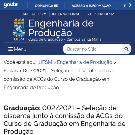
COMUNICA BR
ACESSO À INFORMAÇÃO
PARTI
Casa Civil
LANGUAGES
INTERNATIONAL
SÍTIOS DA UFSM
IR
Engenharia de
PARA
Produção
Ministério da Justiça e Segurança Pública
O
Curso de Graduação – Campus Santa Maria
CONTEÚDO
Ministério da Defesa
Buscar no no Sítio
Busca
Busca:
Menu Principal do Sítio
Menu
Busc
Ministério das Relações Exteriores
Você está aqui:
UFSM
>
Engenharia de Produção
>
Editais
>
002/2021 – Seleção de discente junto à
Ministério da Economia
comissão de ACGs do Curso de Graduação em
Engenharia de Produção
Ministério da Infraestrutura
Início do conteúdo
Graduação:
002/2021 – Seleção de
Ministério da Agricultura, Pecuária e Abastecimento
discente junto à comissão de ACGs do
Curso de Graduação em Engenharia de
Ministério da Educação
Produção