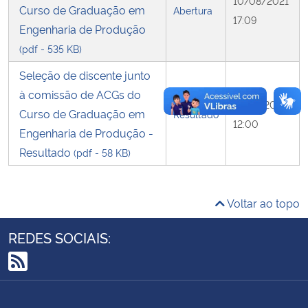
10/08/2021
Curso de Graduação em
Abertura
17:09
Engenharia de Produção
Secretaria-Geral
(pdf - 535 KB)
Secretaria de Governo
Seleção de discente junto
à comissão de ACGs do
17/08/2021
Gabinete de Segurança Institucional
Curso de Graduação em
Resultado
12:00
Engenharia de Produção -
Advocacia-Geral da União
Resultado
(pdf - 58 KB)
Banco Central do Brasil
Voltar ao topo
Planalto
REDES SOCIAIS:
RSS