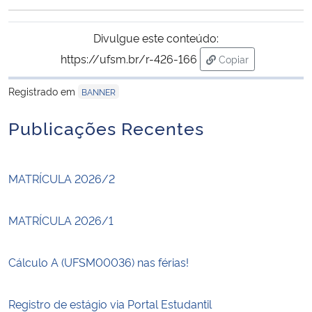
Ministério da Cidadania
Divulgue este conteúdo:
Ministério da Saúde
https://ufsm.br/r-426-166
Copiar
para área de trans
Ministério de Minas e Energia
Registrado em
BANNER
Publicações Recentes
Ministério da Ciência, Tecnologia, Inovações e Comunicações
Ministério do Meio Ambiente
MATRÍCULA 2026/2
Ministério do Turismo
MATRÍCULA 2026/1
Ministério do Desenvolvimento Regional
Cálculo A (UFSM00036) nas férias!
Controladoria-Geral da União
Registro de estágio via Portal Estudantil
Ministério da Mulher, da Família e dos Direitos Humanos