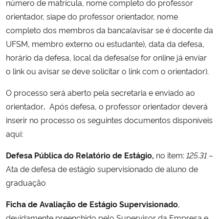
número de matrícula, nome completo do professor
Ministério da Cidadania
orientador, siape do professor orientador, nome
completo dos membros da banca(avisar se é docente da
Ministério da Saúde
UFSM, membro externo ou estudante), data da defesa,
horário da defesa, local da defesa(se for online já enviar
Ministério de Minas e Energia
o link ou avisar se deve solicitar o link com o orientador).
Ministério da Ciência, Tecnologia, Inovações e Comunicações
O
processo
será
aberto
pela secretaria
e
enviado ao
orientador
.
Após
defesa, o
professor orientador deverá
Ministério do Meio Ambiente
inserir no processo os seguintes
documentos disponíveis
aqui:
Ministério do Turismo
Defesa Pública
do Relatório de Estágio
,
no item
:
125.31
–
Ministério do Desenvolvimento Regional
Ata de
defesa
de
estágio
supervisionado
de aluno de
graduação
Controladoria-Geral da União
Ficha
de
Avaliação de
Estágio
Supervisionado
,
Ministério da Mulher, da Família e dos Direitos Humanos
devidamente preenchido pelo
Supervisor da Empresa
e