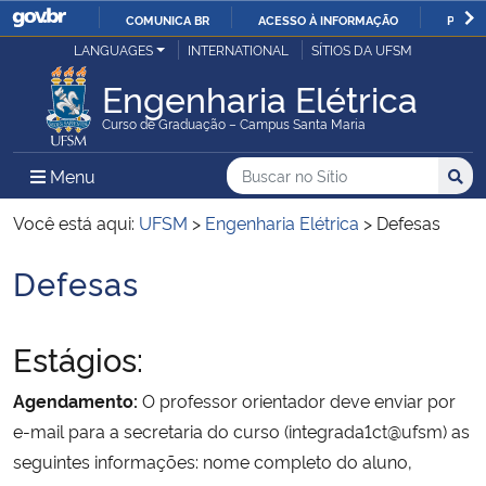
COMUNICA BR
ACESSO À INFORMAÇÃO
PARTI
Casa Civil
LANGUAGES
INTERNATIONAL
SÍTIOS DA UFSM
IR
PARA
Engenharia Elétrica
Ministério da Justiça e Segurança Pública
O
Curso de Graduação – Campus Santa Maria
CONTEÚDO
Ministério da Defesa
Buscar no no Sítio
Busca
Busca:
Menu Principal do Sítio
Menu
Busc
Ministério das Relações Exteriores
Você está aqui:
UFSM
>
Engenharia Elétrica
>
Defesas
Defesas
Ministério da Economia
Início do conteúdo
Ministério da Infraestrutura
Estágios:
Ministério da Agricultura, Pecuária e Abastecimento
Agendamento:
O professor orientador deve enviar por
e-mail para a secretaria do curso (integrada1ct@ufsm) as
Ministério da Educação
seguintes informações: nome completo do aluno,