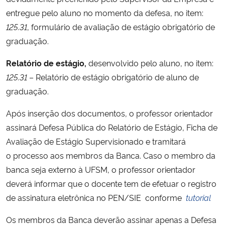
entregue
pelo
aluno no momento da defesa, no item:
Secretaria-Geral
125.31
, formulário de avaliação de estágio obrigatório de
graduação.
Secretaria de Governo
Relatório
de estágio
,
desenvolvido
pelo
aluno
, no item:
125.31
– Relatório de
estágio obrigatório
de aluno de
Gabinete de Segurança Institucional
graduação
.
Advocacia-Geral da União
Após inserção dos documentos, o professor orientador
assinará Defesa Pública do Relatório de Estágio, Ficha de
Banco Central do Brasil
Avaliação de Estágio Supervisionado e tramitará
o processo aos membros da Banca. Caso o membro da
Planalto
banca seja externo à UFSM, o professor orientador
deverá informar que o docente tem de efetuar o registro
de assinatura eletrônica no PEN/SIE conforme
tutorial
Os
membros
da Banca deverão assinar
apenas
a Defesa