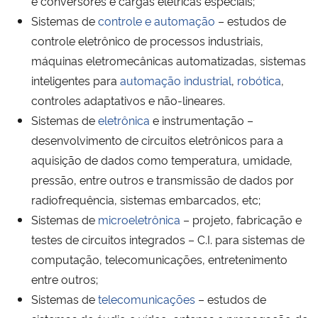
e conversores e cargas elétricas especiais;
Sistemas de
controle e automação
– estudos de
Secretaria-Geral
controle eletrônico de processos industriais,
máquinas eletromecânicas automatizadas, sistemas
Secretaria de Governo
inteligentes para
automação industrial
,
robótica
,
controles adaptativos e não-lineares.
Gabinete de Segurança Institucional
Sistemas de
eletrônica
e instrumentação –
desenvolvimento de circuitos eletrônicos para a
Advocacia-Geral da União
aquisição de dados como temperatura, umidade,
pressão, entre outros e transmissão de dados por
Banco Central do Brasil
radiofrequência, sistemas embarcados, etc;
Sistemas de
microeletrônica
– projeto, fabricação e
Planalto
testes de circuitos integrados – C.I. para sistemas de
computação, telecomunicações, entretenimento
entre outros;
Sistemas de
telecomunicações
– estudos de