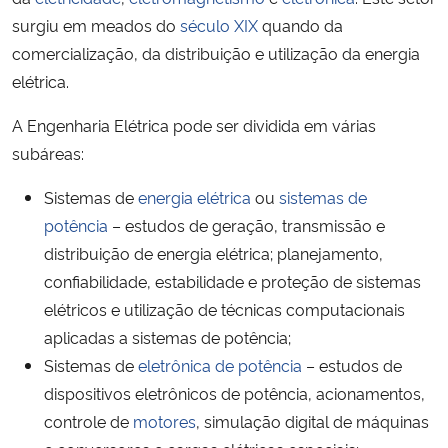
Ministério da Cidadania
surgiu em meados do
século XIX
quando da
comercialização, da distribuição e utilização da energia
Ministério da Saúde
elétrica.
A Engenharia Elétrica pode ser dividida em várias
Ministério de Minas e Energia
subáreas:
Ministério da Ciência, Tecnologia, Inovações e Comunicações
Sistemas de
energia elétrica
ou
sistemas de
potência
– estudos de geração, transmissão e
Ministério do Meio Ambiente
distribuição de energia elétrica; planejamento,
confiabilidade, estabilidade e proteção de sistemas
Ministério do Turismo
elétricos e utilização de técnicas computacionais
aplicadas a sistemas de potência;
Ministério do Desenvolvimento Regional
Sistemas de
eletrônica de potência
– estudos de
Controladoria-Geral da União
dispositivos eletrônicos de potência, acionamentos,
controle de
motores
, simulação digital de máquinas
Ministério da Mulher, da Família e dos Direitos Humanos