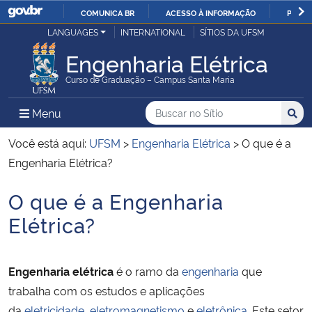
COMUNICA BR
ACESSO À INFORMAÇÃO
PARTI
Casa Civil
LANGUAGES
INTERNATIONAL
SÍTIOS DA UFSM
IR
PARA
Engenharia Elétrica
Ministério da Justiça e Segurança Pública
O
Curso de Graduação – Campus Santa Maria
CONTEÚDO
Ministério da Defesa
Buscar no no Sítio
Busca
Busca:
Menu Principal do Sítio
Menu
Busc
Ministério das Relações Exteriores
Você está aqui:
UFSM
>
Engenharia Elétrica
>
O que é a
Engenharia Elétrica?
Ministério da Economia
O que é a Engenharia
Início do conteúdo
Ministério da Infraestrutura
Elétrica?
Ministério da Agricultura, Pecuária e Abastecimento
Engenharia elétrica
é o ramo da
engenharia
que
Ministério da Educação
trabalha com os estudos e aplicações
da
eletricidade
,
eletromagnetismo
e
eletrônica
. Este setor