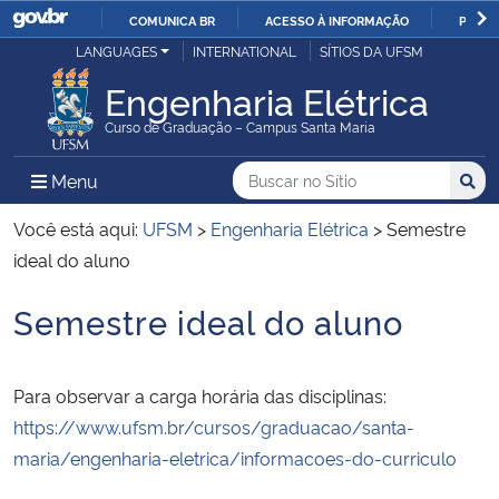
COMUNICA BR
ACESSO À INFORMAÇÃO
PARTI
Casa Civil
LANGUAGES
INTERNATIONAL
SÍTIOS DA UFSM
IR
PARA
Engenharia Elétrica
Ministério da Justiça e Segurança Pública
O
Curso de Graduação – Campus Santa Maria
CONTEÚDO
Ministério da Defesa
Buscar no no Sítio
Busca
Busca:
Menu Principal do Sítio
Menu
Busc
Ministério das Relações Exteriores
Você está aqui:
UFSM
>
Engenharia Elétrica
>
Semestre
ideal do aluno
Ministério da Economia
Semestre ideal do aluno
Início do conteúdo
Ministério da Infraestrutura
Para observar a carga horária das disciplinas:
Ministério da Agricultura, Pecuária e Abastecimento
https://www.ufsm.br/cursos/graduacao/santa-
maria/engenharia-eletrica/informacoes-do-curriculo
Ministério da Educação