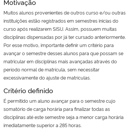
Motivação
Ministério da Cidadania
Muitos alunos provenientes de outros curso e/ou outras
instituições estão registrados em semestres inicias do
Ministério da Saúde
curso após realizarem SISU. Assim, possuem muitas
Ministério de Minas e Energia
disciplinas dispensadas por já ter cursado anteriormente.
Por esse motivo, importante definir um critério para
Ministério da Ciência, Tecnologia, Inovações e Comunicações
avançar o semestre desses alunos para que possam se
matricular em disciplinas mais avançadas através do
Ministério do Meio Ambiente
período normal de matrícula, sem necessitar
excessivamente do ajuste de matrículas.
Ministério do Turismo
Critério definido
Ministério do Desenvolvimento Regional
É permitido um aluno avançar para o semestre cujo
somatório de carga horária para finalizar todas as
Controladoria-Geral da União
disciplinas até este semestre seja a menor carga horária
imediatamente superior a 285 horas.
Ministério da Mulher, da Família e dos Direitos Humanos