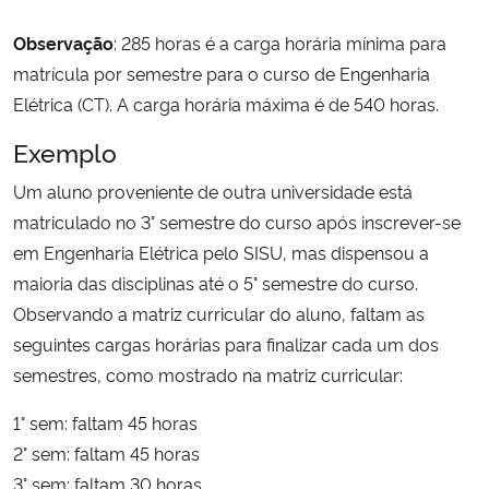
Observação
: 285 horas é a carga horária mínima para
Secretaria-Geral
matrícula por semestre para o curso de Engenharia
Elétrica (CT). A carga horária máxima é de 540 horas.
Secretaria de Governo
Exemplo
Gabinete de Segurança Institucional
Um aluno proveniente de outra universidade está
matriculado no 3° semestre do curso após inscrever-se
Advocacia-Geral da União
em Engenharia Elétrica pelo SISU, mas dispensou a
maioria das disciplinas até o 5° semestre do curso.
Banco Central do Brasil
Observando a matriz curricular do aluno, faltam as
Planalto
seguintes cargas horárias para finalizar cada um dos
semestres, como mostrado na matriz curricular:
1° sem: faltam 45 horas
2° sem: faltam 45 horas
3° sem: faltam 30 horas