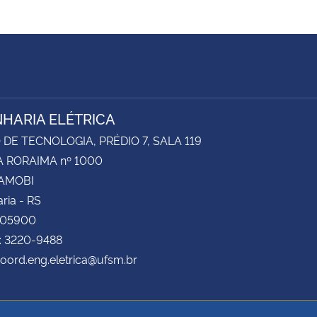
HARIA ELÉTRICA
DE TECNOLOGIA, PRÉDIO 7, SALA 119
 RORAIMA nº 1000
CAMOBI
ria - RS
105900
: 3220-9488
coord.eng.eletrica@ufsm.br