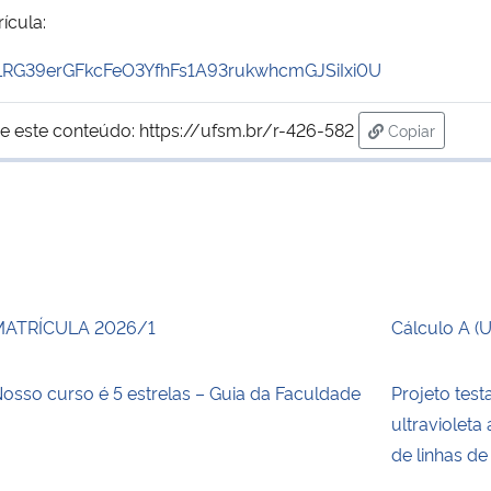
ícula:
TLRG39erGFkcFeO3YfhFs1A93rukwhcmGJSiIxi0U
e este conteúdo:
https://ufsm.br/r-426-582
Copiar
para área de
MATRÍCULA 2026/1
Cálculo A (
osso curso é 5 estrelas – Guia da Faculdade
Projeto test
ultraviolet
de linhas de