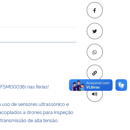
 transferência
Copiar para áre
UFSM00036) nas férias!
a uso de sensores ultrassônico e
a acoplados a drones para inspeção
 transmissão de alta tensão