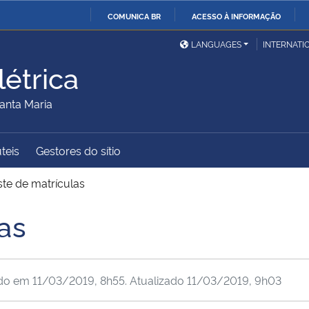
COMUNICA BR
ACESSO À INFORMAÇÃO
Ministério da Defesa
Ministério das Relações
Mini
IR
LANGUAGES
INTERNATI
Exteriores
PARA
étrica
O
Ministério da Cidadania
Ministério da Saúde
Mini
CONTEÚDO
anta Maria
úteis
Gestores do sítio
Ministério do
Controladoria-Geral da
Mini
Desenvolvimento Regional
União
Famí
ste de matrículas
Hum
as
Advocacia-Geral da União
Banco Central do Brasil
Plan
ado em
11/03/2019, 8h55
. Atualizado
11/03/2019, 9h03