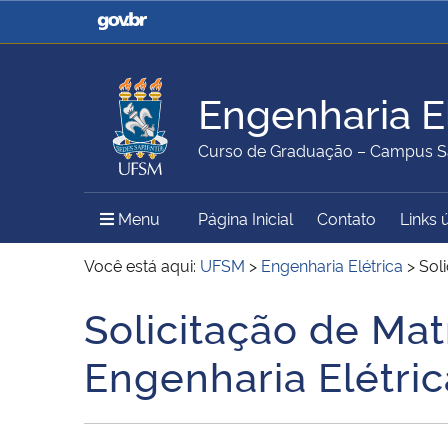
Casa Civil
Ministério da Justiça e
Segurança Pública
Engenharia El
Ministério da Agricultura,
Ministério da Educação
Curso de Graduação – Campus S
Pecuária e Abastecimento
Menu Principal do Sítio
Menu
Página Inicial
Contato
Links 
Ministério do Meio Ambiente
Ministério do Turismo
Você está aqui:
UFSM
>
Engenharia Elétrica
>
Sol
Solicitação de Mat
Início do conteúdo
Secretaria de Governo
Gabinete de Segurança
Engenharia Elétric
Institucional