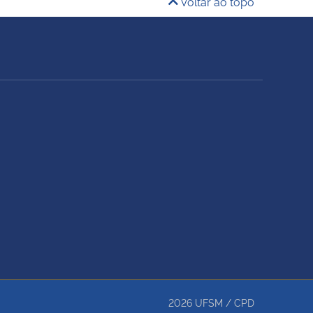
Voltar ao topo
2026
UFSM
/
CPD