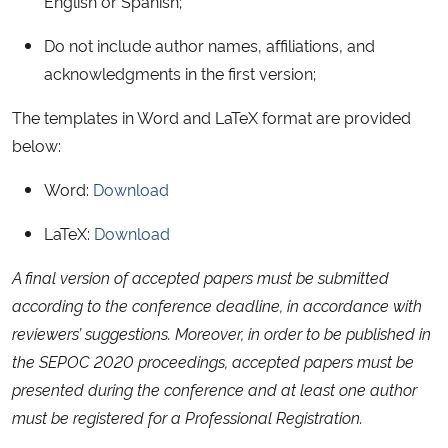
English or Spanish;
Do not include author names, affiliations, and
Secretaria-Geral
acknowledgments in the first version;
Secretaria de Governo
The templates in Word and LaTeX format are provided
below:
Gabinete de Segurança Institucional
Word:
Download
Advocacia-Geral da União
LaTeX:
Download
Banco Central do Brasil
A final version of accepted papers must be submitted
according to the conference deadline, in accordance with
Planalto
reviewers’ suggestions. Moreover, in order to be published in
the SEPOC 2020 proceedings, accepted papers must be
presented during the conference and at least one author
must be registered for a Professional Registration.