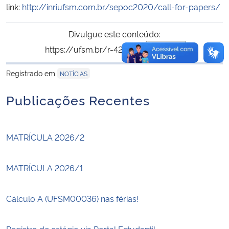
link:
http://inriufsm.com.br/sepoc2020/call-for-papers/
Divulgue este conteúdo:
https://ufsm.br/r-426-745
Copiar
para área de trans
Registrado em
NOTÍCIAS
Publicações Recentes
MATRÍCULA 2026/2
MATRÍCULA 2026/1
Cálculo A (UFSM00036) nas férias!
Registro de estágio via Portal Estudantil