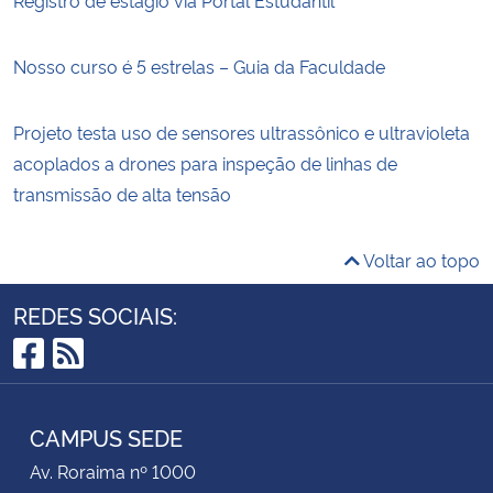
Nosso curso é 5 estrelas – Guia da Faculdade
Projeto testa uso de sensores ultrassônico e ultravioleta
acoplados a drones para inspeção de linhas de
transmissão de alta tensão
Voltar ao topo
REDES SOCIAIS:
Facebook
RSS
CAMPUS SEDE
Av. Roraima nº 1000