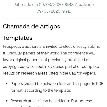
Publicado em
09/03/2020, 8h48
. Atualizado
Ministério da Cidadania
09/03/2020, 9h41
Ministério da Saúde
Chamada de Artigos
Ministério de Minas e Energia
Templates
Ministério da Ciência, Tecnologia, Inovações e Comunicações
Prospective authors are invited to electronically submit
full regular papers of their work. The conference will
Ministério do Meio Ambiente
favor original papers, not previously published or
copyrighted, which put in evidence partial or complete
Ministério do Turismo
results on research areas listed in the Call for Papers.
Ministério do Desenvolvimento Regional
Papers should be between four and six pages in PDF
format, according to the template;
Controladoria-Geral da União
Research articles can be written in Portuguese,
Ministério da Mulher, da Família e dos Direitos Humanos