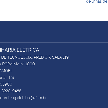
de linhas de
HARIA ELÉTRICA
DE TECNOLOGIA, PRÉDIO 7, SALA 119
 RORAIMA nº 1000
CAMOBI
ria - RS
105900
: 3220-9488
coord.eng.eletrica@ufsm.br