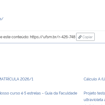
e/
e este conteúdo:
https://ufsm.br/r-426-748
Copiar
para área de
MATRÍCULA 2026/1
Cálculo A (
osso curso é 5 estrelas – Guia da Faculdade
Projeto test
ultraviolet