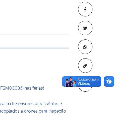
 transferência
Copiar para áre
UFSM00036) nas férias!
a uso de sensores ultrassônico e
a acoplados a drones para inspeção