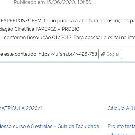
Publicado em
15/06/2020, 10h56
FAPEERGS/UFSM, torno pública a abertura de inscrições p
ciação Cinetífica FAPERGS – PROBIC
 conforme Resolução 01/2013. Para acessar o edital na ínt
e este conteúdo:
https://ufsm.br/r-426-753
Copiar
para área de
MATRÍCULA 2026/1
Cálculo A (
osso curso é 5 estrelas – Guia da Faculdade
Projeto test
ultraviolet