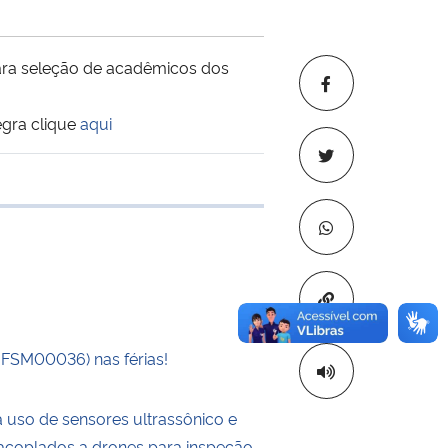
ara seleção de acadêmicos dos
egra clique
aqui
 transferência
Copiar para áre
UFSM00036) nas férias!
a uso de sensores ultrassônico e
a acoplados a drones para inspeção