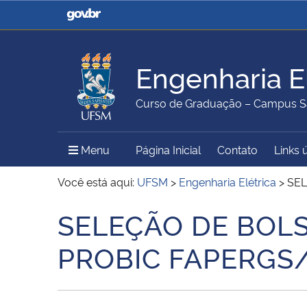
Casa Civil
Ministério da Justiça e
Segurança Pública
Engenharia El
Ministério da Agricultura,
Ministério da Educação
Curso de Graduação – Campus S
Pecuária e Abastecimento
Menu Principal do Sítio
Menu
Página Inicial
Contato
Links 
Ministério do Meio Ambiente
Ministério do Turismo
Você está aqui:
UFSM
>
Engenharia Elétrica
>
SEL
SELEÇÃO DE BOLSI
Início do conteúdo
Secretaria de Governo
Gabinete de Segurança
PROBIC FAPERGS
Institucional