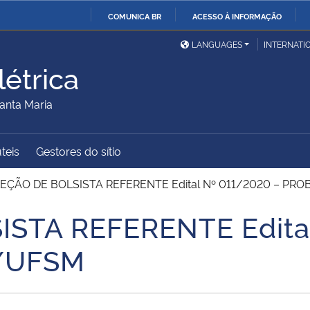
COMUNICA BR
ACESSO À INFORMAÇÃO
Ministério da Defesa
Ministério das Relações
Mini
IR
LANGUAGES
INTERNATI
Exteriores
PARA
étrica
O
Ministério da Cidadania
Ministério da Saúde
Mini
CONTEÚDO
anta Maria
úteis
Gestores do sítio
Ministério do
Controladoria-Geral da
Mini
Desenvolvimento Regional
União
Famí
EÇÃO DE BOLSISTA REFERENTE Edital Nº 011/2020 – PR
Hum
STA REFERENTE Edita
Advocacia-Geral da União
Banco Central do Brasil
Plan
/UFSM