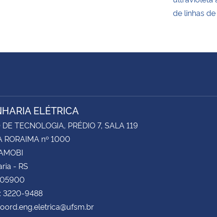
de linhas de
HARIA ELÉTRICA
DE TECNOLOGIA, PRÉDIO 7, SALA 119
 RORAIMA nº 1000
CAMOBI
ria - RS
105900
: 3220-9488
coord.eng.eletrica@ufsm.br