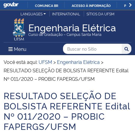
COMUNICA BR
ACESSO À INFORMAÇÃO
PARTI
Casa Civil
LANGUAGES
INTERNATIONAL
SÍTIOS DA UFSM
IR
PARA
Engenharia Elétrica
Ministério da Justiça e Segurança Pública
O
Curso de Graduação – Campus Santa Maria
CONTEÚDO
Ministério da Defesa
Buscar no no Sítio
Busca
Busca:
Menu Principal do Sítio
Menu
Busc
Ministério das Relações Exteriores
Você está aqui:
UFSM
>
Engenharia Elétrica
>
RESULTADO SELEÇÃO DE BOLSISTA REFERENTE Edital
Ministério da Economia
Nº 011/2020 – PROBIC FAPERGS/UFSM
RESULTADO SELEÇÃO DE
Ministério da Infraestrutura
Início do conteúdo
BOLSISTA REFERENTE Edital
Ministério da Agricultura, Pecuária e Abastecimento
Nº 011/2020 – PROBIC
FAPERGS/UFSM
Ministério da Educação