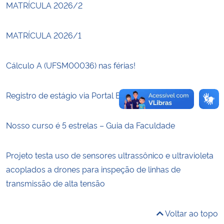
MATRÍCULA 2026/2
Secretaria-Geral
MATRÍCULA 2026/1
Secretaria de Governo
Cálculo A (UFSM00036) nas férias!
Gabinete de Segurança Institucional
Registro de estágio via Portal Estudantil
Advocacia-Geral da União
Nosso curso é 5 estrelas – Guia da Faculdade
Banco Central do Brasil
Projeto testa uso de sensores ultrassônico e ultravioleta
Planalto
acoplados a drones para inspeção de linhas de
transmissão de alta tensão
Voltar ao topo