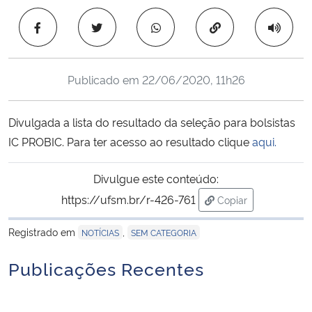
Ministério da Cidadania
Copiar para área 
Ministério da Saúde
Publicado em
22/06/2020, 11h26
Ministério de Minas e Energia
Divulgada a lista do resultado da seleção para bolsistas
Ministério da Ciência, Tecnologia, Inovações e Comunicações
IC PROBIC. Para ter acesso ao resultado clique
aqui.
Ministério do Meio Ambiente
Divulgue este conteúdo:
Ministério do Turismo
https://ufsm.br/r-426-761
Copiar
para área de trans
Registrado em
,
NOTÍCIAS
SEM CATEGORIA
Ministério do Desenvolvimento Regional
Publicações Recentes
Controladoria-Geral da União
Ministério da Mulher, da Família e dos Direitos Humanos